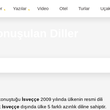
er
Yazılar
Video
Otel
Turlar
Uça
gation
onuşulan Diller
konuştuğu
İsve
çç
e
2009 yılında ülkenin resmi dili
k
İsve
çç
e
dışında ülke 5 farklı azınlık diline sahiptir.