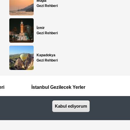
Muğla
Gezi Rehberi
İzmir
Gezi Rehberi
Kapadokya
Gezi Rehberi
eri
İstanbul Gezilecek Yerler
Kabul ediyorum
İletişim
Basında Biz
seyahat acentasıdır.