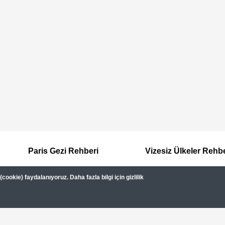
Paris Gezi Rehberi
Vizesiz Ülkeler Rehb
ookie) faydalanıyoruz. Daha fazla bilgi için gizlilik
Hakkımızda
Kullanım Şartları
Gizlilik Sözleşmesi
Dipnot
Gezimanya Turizm, TÜRSAB'a kayıtlı bir 
Belge no: A-8307