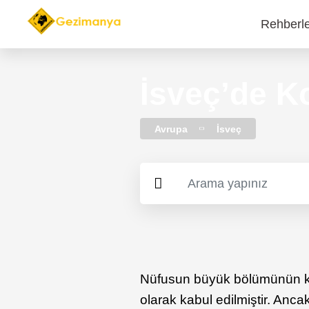
Rehberl
Main
navi
İsveç’de K
Avrupa
İsveç
Nüfusun büyük bölümünün 
olarak kabul edilmiştir. Anca