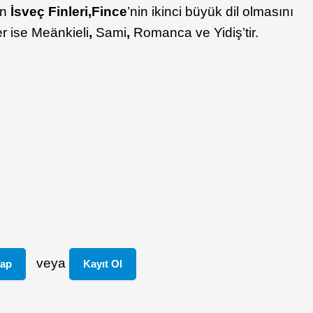
an
İsveç Finleri,
Fince
’nin ikinci büyük dil olmasını
ler ise Meänkieli
,
Sami
,
Romanca ve Yidiş’tir.
veya
Yap
Kayıt Ol