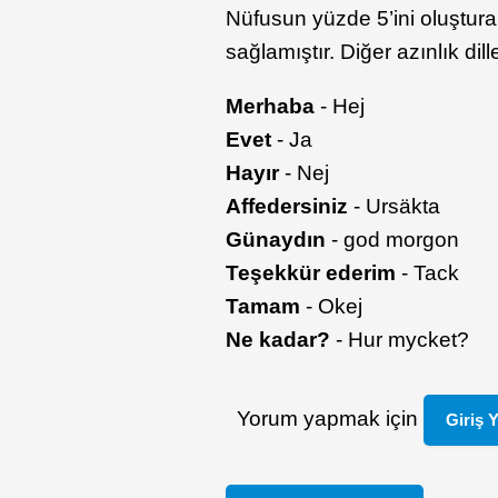
Nüfusun yüzde 5’ini oluştur
sağlamıştır. Diğer azınlık dil
Merhaba
- Hej
Evet
- Ja
Hayır
- Nej
Affedersiniz
- Ursäkta
Günaydın
- god morgon
Teşekkür ederim
- Tack
Tamam
- Okej
Ne kadar?
- Hur mycket?
Yorum yapmak için
Giriş 