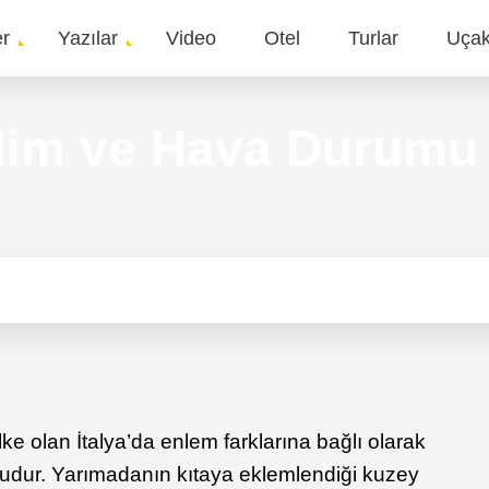
er
Yazılar
Video
Otel
Turlar
Uça
gation
İklim ve Hava Durumu
lke olan
İtalya’da enlem farklarına bağlı olarak
dur. Yarımadanın kıtaya eklemlendiği kuzey