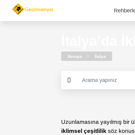
Rehberl
Main
navi
İtalya’da 
Avrupa
İtalya
Uzunlamasına yayılmış bir ü
iklimsel çeşitlilik
söz konusu