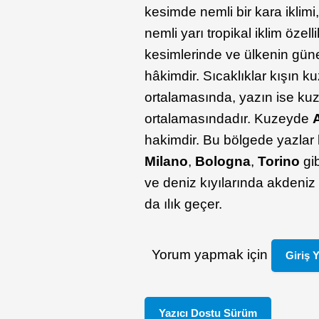
kesimde nemli bir kara iklim
nemli yarı tropikal iklim özelli
kesimlerinde ve ülkenin gün
hâkimdir. Sıcaklıklar kışın 
ortalamasında, yazın ise ku
ortalamasındadır. Kuzeyde
hakimdir. Bu bölgede yazlar 
Milano
,
Bologna
,
Torino
gib
ve deniz kıyılarında akdeniz 
da ılık geçer.
Yorum yapmak için
Giriş 
Yazıcı Dostu Sürüm