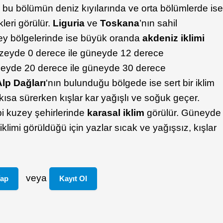
i, bu bölümün deniz kıyılarında ve orta bölümlerde is
kleri görülür.
Liguria
ve
Toskana
’nın sahil
ey bölgelerinde ise büyük oranda
a
kdeniz iklimi
kuzeyde 0 derece ile güneyde 12 derece
zeyde 20 derece ile güneyde 30 derece
Alp Dağları
'nın bulunduğu bölgede ise sert bir iklim
kısa sürerken kışlar kar yağışlı ve soğuk geçer.
i kuzey şehirlerinde
karasal iklim
görülür. Güneyde
iklimi görüldüğü için yazlar sıcak ve yağışsız, kışlar
veya
Yap
Kayıt Ol