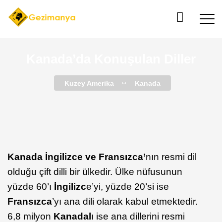
Kanada’da Konuşulan Diller
Kuzey Amerika
Kanada
Kanada İngilizce ve Fransızca’
nın resmi dil
olduğu çift dilli bir ülkedir. Ülke nüfusunun
yüzde 60’ı
İngilizc
e’yi, yüzde 20’si ise
Fransızca
’yı ana dili olarak kabul etmektedir.
6,8 milyon
Kanadal
ı ise ana dillerini resmi