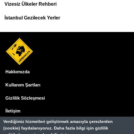
Menu
Vizesiz Ülkeler Rehberi
İstanbul Gezilecek Yerler
Hakkımızda
Dipnot
Kullanım Şartları
Gizlilik Sözleşmesi
İletişim
Verdiğimiz hizmetleri geliştirmek amacıyla çerezlerden
Basında Biz
(cookie) faydalanıyoruz. Daha fazla bilgi için gizlilik