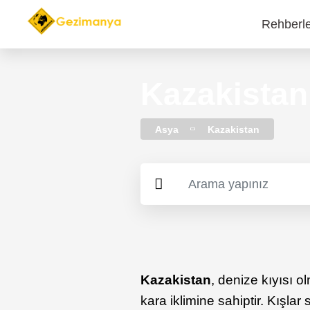
Rehberl
Main
navi
Kazakistan
Asya
Kazakistan
Kazakistan
, denize kıyısı 
kara iklimine sahiptir. Kışlar