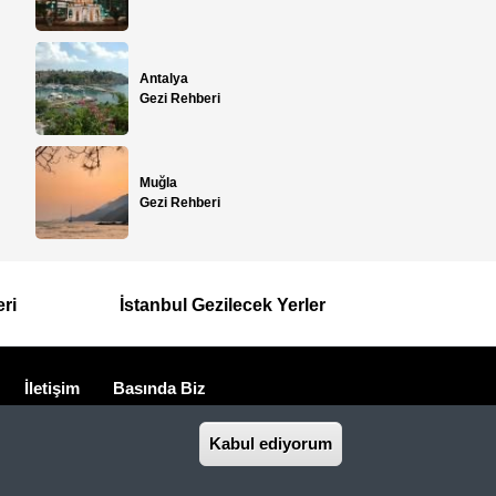
Antalya
Gezi Rehberi
Muğla
Gezi Rehberi
eri
İstanbul Gezilecek Yerler
İletişim
Basında Biz
seyahat acentasıdır.
Kabul ediyorum