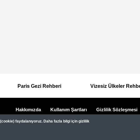
Paris Gezi Rehberi
Vizesiz Ülkeler Rehb
Hakkımızda
Kullanım Şartları
Gizlilik Sözleşmesi
Dipnot
Gezimanya Turizm, TÜRSAB'a kayıtlı bir 
ookie) faydalanıyoruz. Daha fazla bilgi için gizlilik
Belge no: A-8307