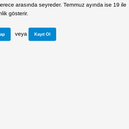
4 derece arasında seyreder. Temmuz ayında ise 19 ile
ik gösterir.
veya
Yap
Kayıt Ol