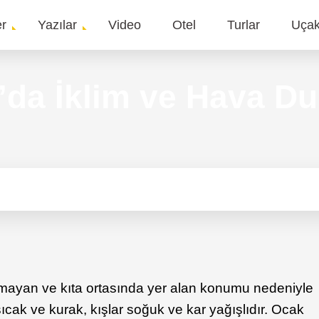
er
Yazılar
Video
Otel
Turlar
Uça
gation
’da İklim ve Hava D
olmayan ve kıta ortasında yer alan konumu nedeniyle
 sıcak ve kurak, kışlar soğuk ve kar yağışlıdır. Ocak