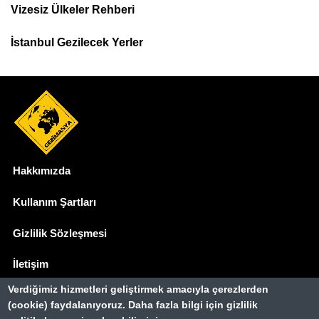
Menu
Vizesiz Ülkeler Rehberi
İstanbul Gezilecek Yerler
Hakkımızda
Dipnot
Kullanım Şartları
Gizlilik Sözleşmesi
İletişim
Verdiğimiz hizmetleri geliştirmek amacıyla çerezlerden
Basında Biz
(cookie) faydalanıyoruz. Daha fazla bilgi için gizlilik