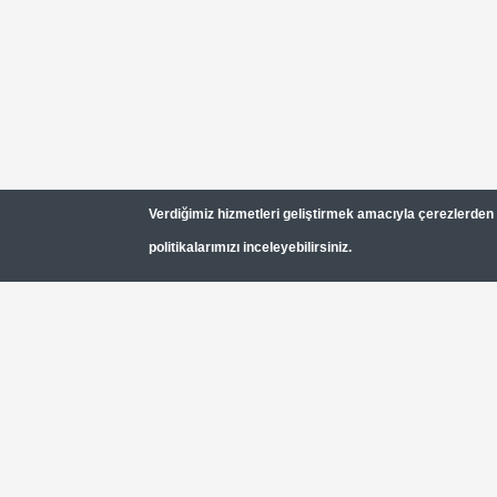
Verdiğimiz hizmetleri geliştirmek amacıyla çerezlerden (c
politikalarımızı inceleyebilirsiniz.
Türkiye'de Gezilecek 20 Yer
Footer
Top