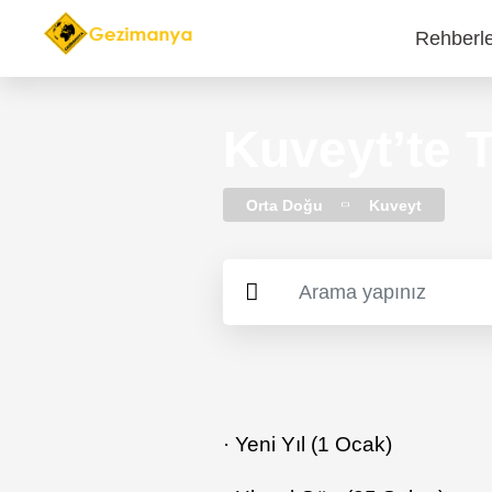
Rehberl
Main
navi
Kuveyt’te T
Orta Doğu
Kuveyt
· Yeni Yıl (1 Ocak)