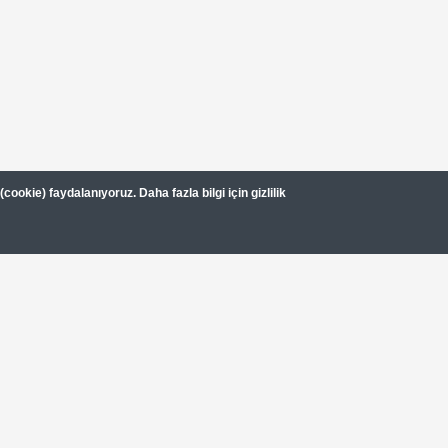
ookie) faydalanıyoruz. Daha fazla bilgi için gizlilik
Paris Gezi Rehberi
Vizesiz Ülkeler Rehb
Hakkımızda
Kullanım Şartları
Gizlilik Sözleşmesi
Dipnot
Gezimanya Turizm, TÜRSAB'a kayıtlı bir 