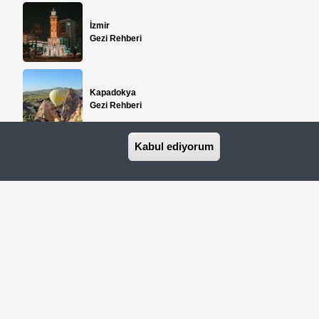
İzmir
Gezi Rehberi
Kapadokya
Gezi Rehberi
Kabul ediyorum
Antalya
Gezi Rehberi
eri
İstanbul Gezilecek Yerler
İletişim
Basında Biz
seyahat acentasıdır.