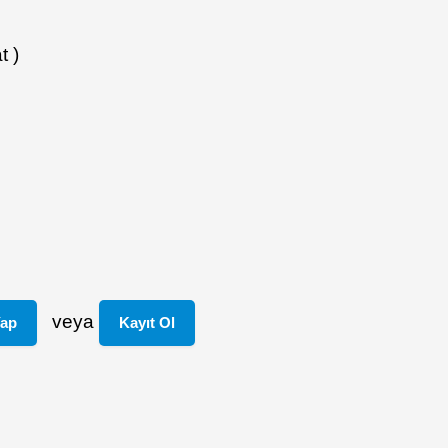
t )
veya
Yap
Kayıt Ol