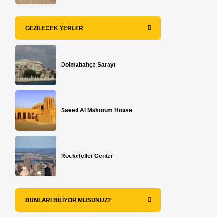
GEZILECEK YERLER
Dolmabahçe Sarayı
Saeed Al Maktoum House
Rockefeller Center
BUNLARI BILIYOR MUSUNUZ?