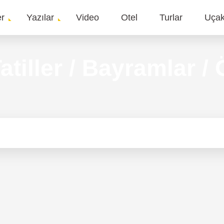
er
Yazılar
Video
Otel
Turlar
Uça
gation
atiller / Bayramlar /