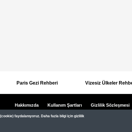
Paris Gezi Rehberi
Vizesiz Ülkeler Rehb
Hakkımızda
Kullanım Şartları
Gizlilik Sözleşmesi
Dipnot
Gezimanya Turizm, TÜRSAB'a kayıtlı bir 
ookie) faydalanıyoruz. Daha fazla bilgi için gizlilik
Belge no: A-8307