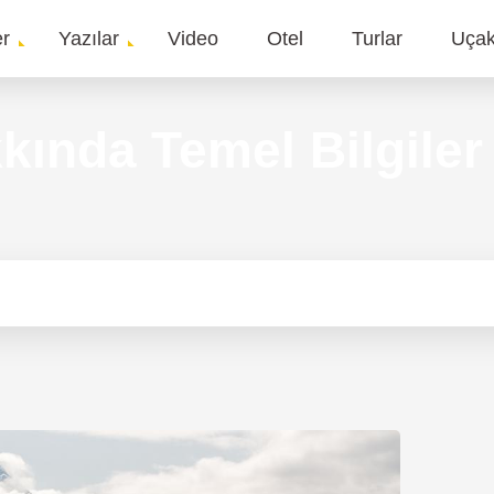
er
Yazılar
Video
Otel
Turlar
Uça
gation
kında Temel Bilgiler