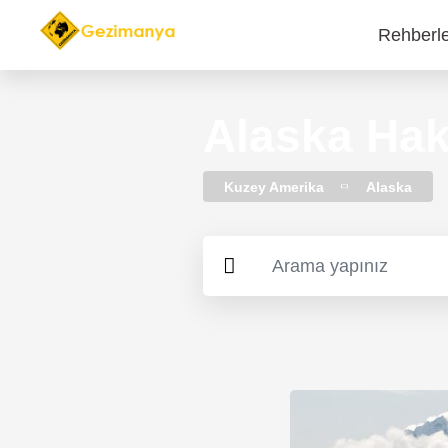
Rehberl
Main
navi
Alaska Hak
Kuzey Amerika
Alaska