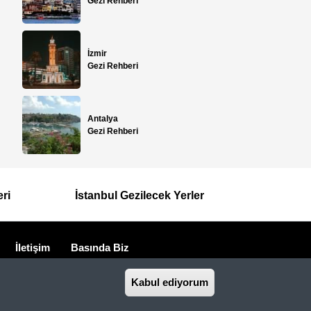
Gezi Rehberi
İzmir
Gezi Rehberi
Antalya
Gezi Rehberi
eri
İstanbul Gezilecek Yerler
İletişim
Basında Biz
seyahat acentasıdır.
Kabul ediyorum