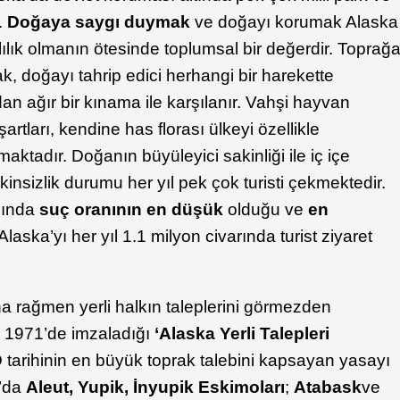
.
Doğaya saygı duymak
ve doğayı korumak Alaska
rlılık olmanın ötesinde toplumsal bir değerdir. Toprağ
, doğayı tahrip edici herhangi bir harekette
an ağır bir kınama ile karşılanır. Vahşi hayvan
m şartları, kendine has florası ülkeyi özellikle
maktadır. Doğanın büyüleyici sakinliği ile iç içe
insizlik durumu her yıl pek çok turisti çekmektedir.
sında
suç oranının en düşük
olduğu ve
en
Alaska’yı her yıl 1.1 milyon civarında turist ziyaret
na rağmen yerli halkın taleplerini görmezden
 1971’de imzaladığı
‘Alaska Yerli Talepleri
 tarihinin en büyük toprak talebini kapsayan yasayı
a’da
Aleut
, Yupik, İnyupik Eskimoları
;
Atabask
ve