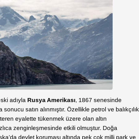
eski adıyla
Rusya Amerikası
, 1867 senesinde
sonucu satın alınmıştır. Özellikle petrol ve balıkçılı
steren eyalette tükenmek üzere olan altın
hızlıca zenginleşmesinde etkili olmuştur. Doğa
ska’da devlet koruması altında pek çok milli park ve