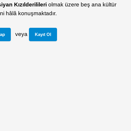
iyan Kızılderilileri
olmak üzere beş ana kültür
rini hâlâ konuşmaktadır.
veya
Yap
Kayıt Ol