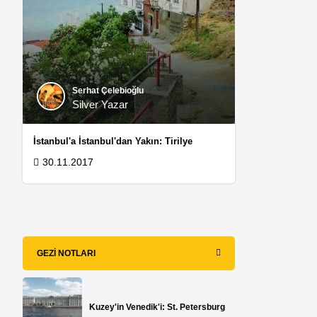
Serhat Çelebioğlu
Silver Yazar
İstanbul'a İstanbul'dan Yakın: Tirilye
30.11.2017
GEZI NOTLARI
Kuzey'in Venedik'i: St. Petersburg