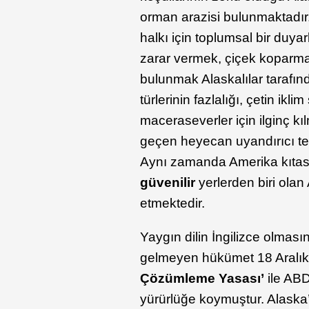
orman arazisi bulunmaktadır
halkı için toplumsal bir duya
zarar vermek, çiçek koparmak
bulunmak Alaskalılar tarafınd
türlerinin fazlalığı, çetin ikli
maceraseverler için ilginç kıl
geçen heyecan uyandırıcı tek
Aynı zamanda Amerika kıta
güvenilir
yerlerden biri olan 
etmektedir.
Yaygın dilin İngilizce olması
gelmeyen hükümet 18 Aralık
Çözümleme Yasası’
ile ABD
yürürlüğe koymuştur. Alask