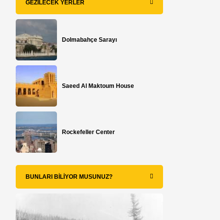
GEZILECEK YERLER
Dolmabahçe Sarayı
Saeed Al Maktoum House
Rockefeller Center
BUNLARI BILIYOR MUSUNUZ?