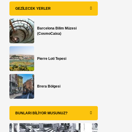
GEZILECEK YERLER
Barcelona Bilim Müzesi
(CosmoCaixa)
Pierre Loti Tepesi
Brera Bölgesi
BUNLARI BILIYOR MUSUNUZ?