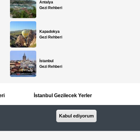
Antalya
Gezi Rehberi
Kapadokya
Gezi Rehberi
İstanbul
Gezi Rehberi
eri
İstanbul Gezilecek Yerler
Kabul ediyorum
İletişim
Basında Biz
seyahat acentasıdır.