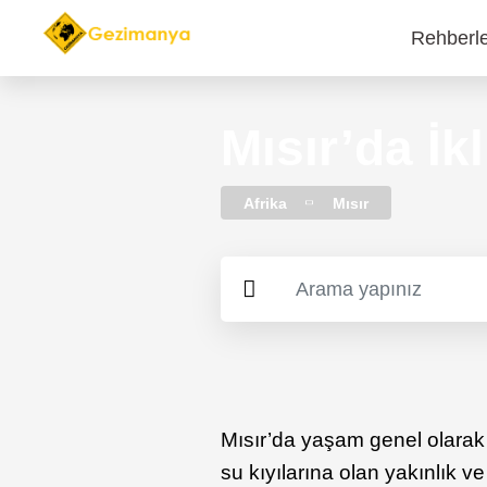
Rehberl
Main
navi
Mısır’da İ
Afrika
Mısır
Mısır’da yaşam genel olarak N
su kıyılarına olan yakınlık ve