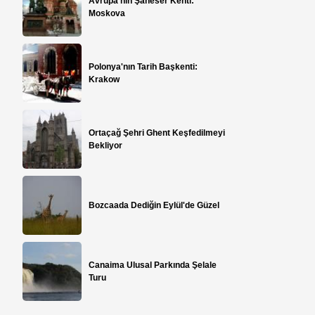
Avrupa'nın Şaheser Kenti:
Moskova
Polonya'nın Tarih Başkenti:
Krakow
Ortaçağ Şehri Ghent Keşfedilmeyi
Bekliyor
Bozcaada Dediğin Eylül'de Güzel
Canaima Ulusal Parkında Şelale
Turu