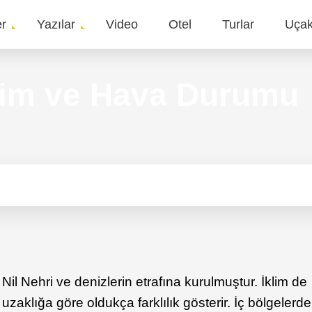
er
Yazılar
Video
Otel
Turlar
Uça
gation
klim ve Hava Durumu
il Nehri ve denizlerin etrafına kurulmuştur. İklim de
 uzaklığa göre oldukça farklılık gösterir. İç bölgelerde