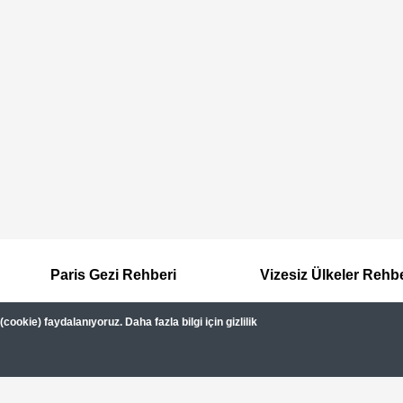
Paris Gezi Rehberi
Vizesiz Ülkeler Rehb
ookie) faydalanıyoruz. Daha fazla bilgi için gizlilik
Hakkımızda
Kullanım Şartları
Gizlilik Sözleşmesi
Dipnot
Gezimanya Turizm, TÜRSAB'a kayıtlı bir 
Belge no: A-8307