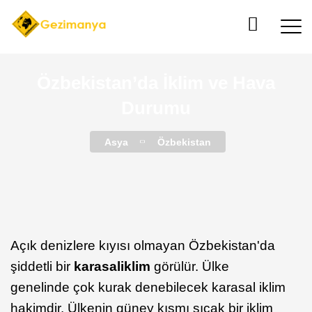
Özbekistan’da İklim ve Hava
Durumu
Asya
Özbekistan
Açık denizlere kıyısı olmayan Özbekistan'da
şiddetli bir
karasal
iklim
görülür. Ülke
genelinde çok kurak denebilecek karasal iklim
hakimdir. Ülkenin güney kısmı sıcak bir iklim