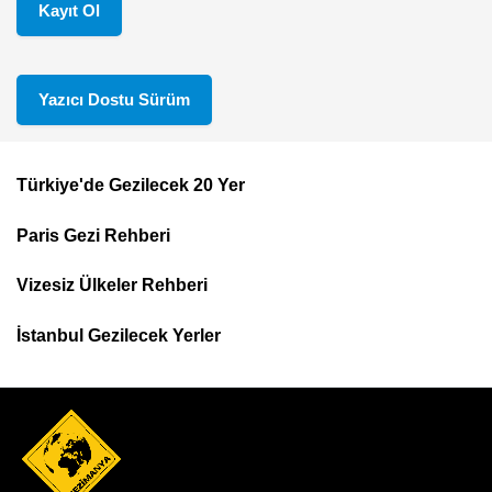
Kayıt Ol
Yazıcı Dostu Sürüm
Türkiye'de Gezilecek 20 Yer
Footer
Paris Gezi Rehberi
Top
Menu
Vizesiz Ülkeler Rehberi
İstanbul Gezilecek Yerler