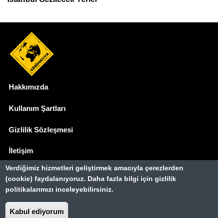
Hakkımızda
Dipnot
Kullanım Şartları
Gizlilik Sözleşmesi
İletişim
Verdiğimiz hizmetleri geliştirmek amacıyla çerezlerden
Basında Biz
(cookie) faydalanıyoruz. Daha fazla bilgi için gizlilik
politikalarımızı inceleyebilirsiniz.
Gezimanya Turizm, TÜRSAB'a kayıtlı bir
seyahat acentasıdır.
Kabul ediyorum
Belge no: A-8307