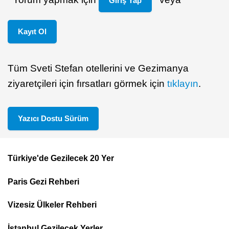
Giriş Yap
Kayıt Ol
Tüm Sveti Stefan otellerini ve Gezimanya
ziyaretçileri için fırsatları görmek için
tıklayın
.
Yazıcı Dostu Sürüm
Türkiye'de Gezilecek 20 Yer
Footer
Paris Gezi Rehberi
Top
Menu
Vizesiz Ülkeler Rehberi
İstanbul Gezilecek Yerler