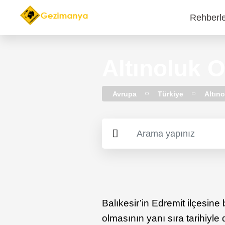
Rehberl
Main
navi
Altınoluk Ot
Avrupa
Türkiye
Altın
Balıkesir’in Edremit ilçesine 
olmasının yanı sıra tarihiyl