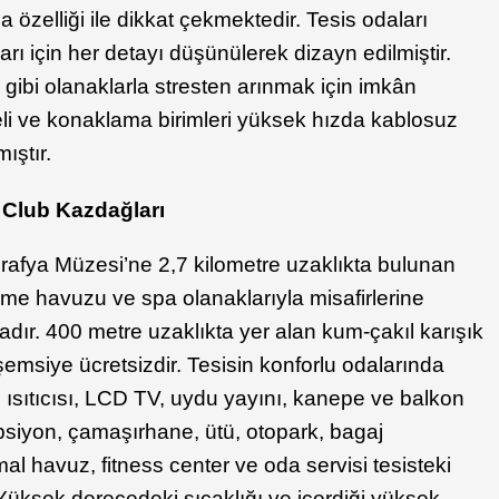
a özelliği ile dikkat çekmektedir. Tesis odaları
arı için her detayı düşünülerek dizayn edilmiştir.
ibi olanaklarla stresten arınmak için imkân
neli ve konaklama birimleri yüksek hızda kablosuz
mıştır.
 Club Kazdağları
rafya Müzesi’ne 2,7 kilometre uzaklıkta bulunan
üzme havuzu ve spa olanaklarıyla misafirlerine
adır. 400 metre uzaklıkta yer alan kum-çakıl karışık
şemsiye ücretsizdir. Tesisin konforlu odalarında
u ısıtıcısı, LCD TV, uydu yayını, kanepe ve balkon
psiyon, çamaşırhane, ütü, otopark, bagaj
l havuz, fitness center ve oda servisi tesisteki
 Yüksek derecedeki sıcaklığı ve içerdiği yüksek