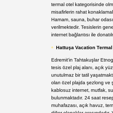
termal otel kategorisinde olm
misafirlerin rahat konaklamal
Hamam, sauna, buhar odası g
verilmektedir. Tesislerin ge
internet bağlantısı ile donatıl
Hattuşa Vacation Termal
Edremit’in Tahtakuşlar Etnog
tesis özel plaj alanı, açık y
unutulmaz bir tatil yaşatmakt
olan özel plajda şezlong ve 
kablosuz internet, mutfak, s
bulunmaktadır. 24 saat rese
muhafazası, açık havuz, terma
diğer olanaklar arasındadır.