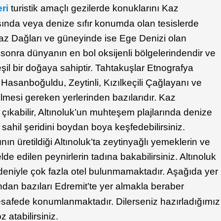
eri
turistik amaçlı gezilerde konuklarını Kaz
nda veya denize sıfır konumda olan tesislerde
az Dağları ve güneyinde ise Ege Denizi olan
n sonra dünyanın en bol oksijenli bölgelerindendir ve
l bir doğaya sahiptir. Tahtakuşlar Etnografya
asanboğuldu, Zeytinli, Kızılkeçili Çağlayanı ve
mesi gereken yerlerinden bazılarıdır. Kaz
ıkabilir, Altınoluk’un muhteşem plajlarında denize
le sahil şeridini boydan boya keşfedebilirsiniz.
nın üretildiği Altınoluk’ta zeytinyağlı yemeklerin ve
e edilen peynirlerin tadına bakabilirsiniz. Altınoluk
deniyle çok fazla otel bulunmamaktadır. Aşağıda yer
dan bazıları Edremit’te yer almakla beraber
esafede konumlanmaktadır. Dilerseniz hazırladığımız
atabilirsiniz.