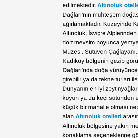
edilmektedir.
Altınoluk otell
Dağları’nın muhteşem doğası
ağırlamaktadır. Kuzeyinde K
Altınoluk, İsviçre Alplerinde
dört mevsim boyunca yemyeşi
Müzesi, Sütuven Çağlayanı, H
Kadıköy bölgenin gezip görül
Dağları’nda doğa yürüyünce ç
girebilir ya da tekne turları i
Dünyanın en iyi zeytinyağları
koyun ya da keçi sütünden eld
küçük bir mahalle olması ne
alan
Altınoluk otelleri
arasın
Altınoluk bölgesine yakın m
konaklama seçeneklerine göz 