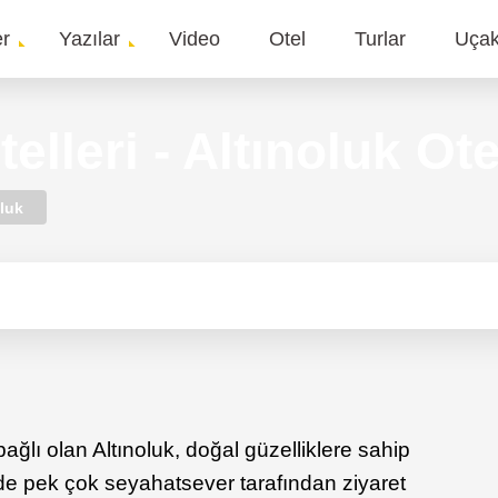
er
Yazılar
Video
Otel
Turlar
Uça
gation
elleri - Altınoluk Ote
oluk
bağlı olan Altınoluk, doğal güzelliklere sahip
e de pek çok seyahatsever tarafından ziyaret