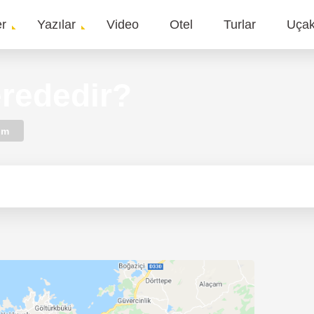
er
Yazılar
Video
Otel
Turlar
Uça
gation
rededir?
um