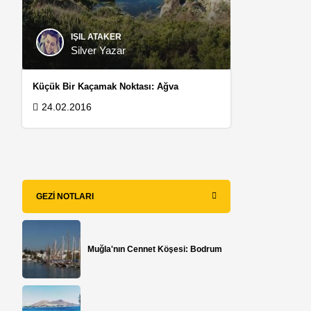
IŞIL ATAKER
Silver Yazar
Küçük Bir Kaçamak Noktası: Ağva
24.02.2016
GEZI NOTLARI
Muğla'nın Cennet Köşesi: Bodrum