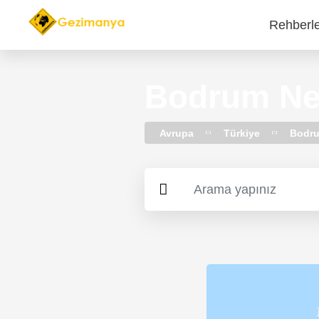
Rehberl
Main
navi
Bodrum Ne
Avrupa
Türkiye
Bodr