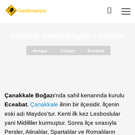
Eceabat Genel Bilgiler / Rehber
Avrupa
Türkiye
Eceabat
Çanakkale Boğazı
’nda sahil kenarında kurulu
Eceabat
,
Çanakkale
ilinin bir ilçesidir. İlçenin
eski adı Maydos'tur. Kenti ilk kez Lesboslular
yani Midilliler kurmuştur. Sonra ilçe sırasıyla
Persler, Atinalılar, Spartalılar ve Romalıların