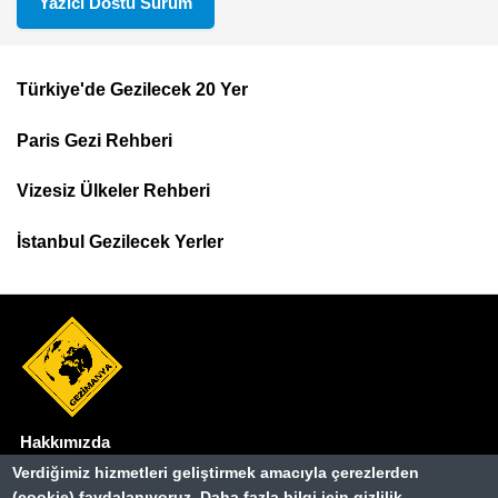
Yazıcı Dostu Sürüm
Türkiye'de Gezilecek 20 Yer
Footer
Paris Gezi Rehberi
Top
Menu
Vizesiz Ülkeler Rehberi
İstanbul Gezilecek Yerler
Hakkımızda
Dipnot
Verdiğimiz hizmetleri geliştirmek amacıyla çerezlerden
Kullanım Şartları
(cookie) faydalanıyoruz. Daha fazla bilgi için gizlilik