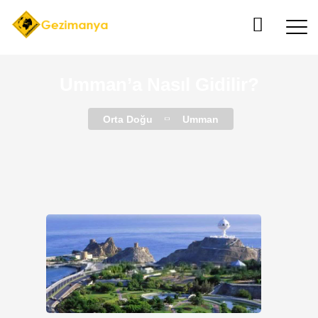
Umman’a Nasıl Gidilir?
Orta Doğu
Umman