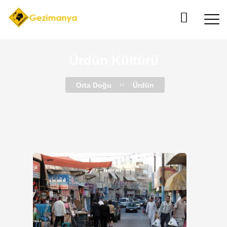
Ürdün Kültürü
Orta Doğu
Ürdün