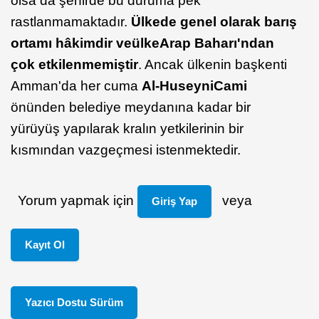
olsa da şehirde bu duruma pek
rastlanmamaktadır.
Ülkede genel olarak barış
ortamı hâkimdir ve
ülke
Arap Baharı'ndan
çok etkilenmemiştir
. Ancak ülkenin başkenti
Amman'da her cuma
Al-Huseyni
Cami
önünden belediye meydanına kadar bir
yürüyüş yapılarak kralın yetkilerinin bir
kısmından vazgeçmesi istenmektedir.
Yorum yapmak için
veya
Giriş Yap
Kayıt Ol
Yazıcı Dostu Sürüm