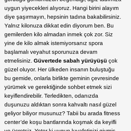
uygun yiyecekleri alıyoruz. Hangi birini alayım
diye şaşırmayın, hepsinin tadına bakabilirsiniz.
Yalnız kilonuza dikkat edin diyorum ben. Bu
gemilerden kilo almadan inmek çok zor. Siz
yine de kilo almak istemiyorsanız spora
başlamalı veyahut sporunuza devam
etmelisiniz.
Güvertede sabah yürüyüşü
çok
güzel oluyor. Her ülkeden insanın buluştuğu
bu gemide, onlarla birlikte geminin çevresinde
yürümek ve gerektiğinde sohbet etmek sizi
keyiflendirebilir. Terledikten, odanızda
duşunuzu aldıktan sonra kahvaltı nasıl güzel
geliyor biliyor musunuz? Tabii bu arada fitness
center’de koşu bantlarında koşmak da keyifli
ve ücretsiz. Yeter ki uygun kıyafetinizi giymiş