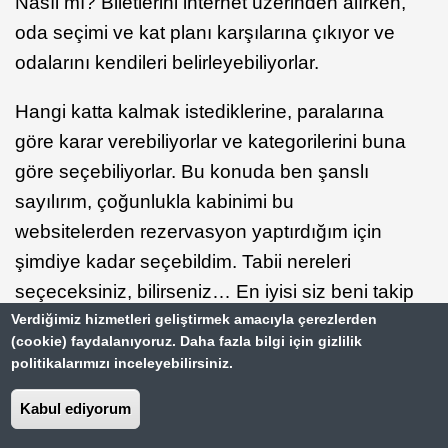
Nasıl mı? Biletlerini internet üzerinden alırken,
oda seçimi ve kat planı karşılarına çıkıyor ve
odalarını kendileri belirleyebiliyorlar.
Hangi katta kalmak istediklerine, paralarına
göre karar verebiliyorlar ve kategorilerini buna
göre seçebiliyorlar. Bu konuda ben şanslı
sayılırım, çoğunlukla kabinimi bu
websitelerden rezervasyon yaptırdığım için
şimdiye kadar seçebildim. Tabii nereleri
seçeceksiniz, bilirseniz… En iyisi siz beni takip
edin!
Verdiğimiz hizmetleri geliştirmek amacıyla çerezlerden
(cookie) faydalanıyoruz. Daha fazla bilgi için gizlilik
politikalarımızı inceleyebilirsiniz.
Öncelikle geminin ortası her zaman en güzel
ve her yere yakın bir mevkidir. Fiyatı da biraz
Kabul ediyorum
pahalı olur. İkinci tercih baş kısmı olmalıdır.