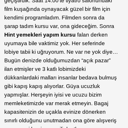
geçiştirdik. Saat 14.00’te tiyatro salonundaki
film kuşağında oynayacak güzel bir film için
kendimi programladım. Filmden sonra da
şarap tadım kursu var, ona gideceğim. Sonra
Hint yemekleri yapım kursu
falan derken
uyumaya bile vaktimiz yok. Her seferinde
lobiye tabii ki uğruyorum. Ne var ne yok diye…
Bugün denizde olduğumuzdan “açık pazar”
ilan etmişler ve 3 katlı lobimizdeki
dükkanlardaki malları insanlar bedava bulmuş
gibi kapış kapış alıyorlar. Güya ucuzluk
yapmışlar. Herşeyin iyisi ve ucuzu bizim
memleketimizde var merak etmeyin. Bagaj
kapasitenizin de uçakla evinize dönerken
sınırlı olduğunu unutmadan ona göre alışveriş