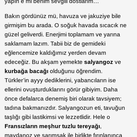
yapın e mi benim sevgili dostlarım…
Bakın gördünüz mü, havuza ve jakuziye bile
girmişim bu arada. O soğuk havada sıcacık ne
güzel geliverdi. Enerjimi toplamam ve yarına
saklamam lazım. Tabii biz de gemideki
eğlencemize kaldığımız yerden devam
edeceğiz. Bu akşam yemekte
salyangoz
ve
kurbağa bacağı
olduğunu öğrendim.
Türkler’in ayyy dediklerini, yabancıların ise
ellerini ovuşturduklarını görür gibiyim. Daha
önce defalarca denemiş biri olarak tavsiyem;
tadına bakmanızdır. Salyangozun eti, tavuğun
taşlığı gibi lastikimsi ve lezzetlidir. Hele o
Fransızların meşhur tuzlu tereyağı
,
maydanoz ve sarımsak ile birlikte fırınlanınca