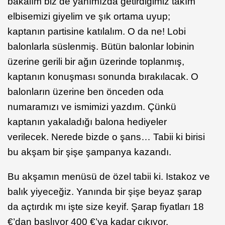
bakalım biz de yanımızda getirdiğimiz takım
elbisemizi giyelim ve şık ortama uyup;
kaptanın partisine katılalım. O da ne! Lobi
balonlarla süslenmiş. Bütün balonlar lobinin
üzerine gerili bir ağın üzerinde toplanmış,
kaptanın konuşması sonunda bırakılacak. O
balonların üzerine ben önceden oda
numaramızı ve ismimizi yazdım. Çünkü
kaptanın yakaladığı balona hediyeler
verilecek. Nerede bizde o şans… Tabii ki birisi
bu akşam bir şişe şampanya kazandı.
Bu akşamın menüsü de özel tabii ki. Istakoz ve
balık yiyeceğiz. Yanında bir şişe beyaz şarap
da açtırdık mı işte size keyif. Şarap fiyatları 18
€’dan başlıyor 400 €’ya kadar çıkıyor.