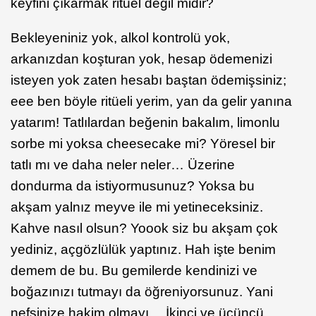
keyfini çıkarmak ritüel değil midir?
Bekleyeniniz yok, alkol kontrolü yok,
arkanızdan koşturan yok, hesap ödemenizi
isteyen yok zaten hesabı baştan ödemişsiniz;
eee ben böyle ritüeli yerim, yan da gelir yanına
yatarım! Tatlılardan beğenin bakalım, limonlu
sorbe mi yoksa cheesecake mi? Yöresel bir
tatlı mı ve daha neler neler… Üzerine
dondurma da istiyormusunuz? Yoksa bu
akşam yalnız meyve ile mi yetineceksiniz.
Kahve nasıl olsun? Yoook siz bu akşam çok
yediniz, açgözlülük yaptınız. Hah işte benim
demem de bu. Bu gemilerde kendinizi ve
boğazınızı tutmayı da öğreniyorsunuz. Yani
nefsinize hakim olmayı… İkinci ve üçüncü