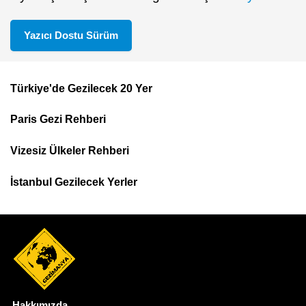
Yazıcı Dostu Sürüm
Türkiye'de Gezilecek 20 Yer
Footer
Paris Gezi Rehberi
Top
Menu
Vizesiz Ülkeler Rehberi
İstanbul Gezilecek Yerler
Hakkımızda