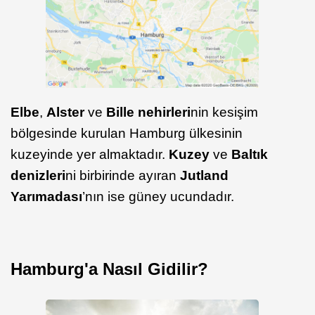
Elbe
,
Alster
ve
Bille nehirleri
nin kesişim
bölgesinde kurulan Hamburg ülkesinin
kuzeyinde yer almaktadır.
Kuzey
ve
Baltık
denizleri
ni birbirinde ayıran
Jutland
Yarımadası
’nın ise güney ucundadır.
Hamburg'a Nasıl Gidilir?