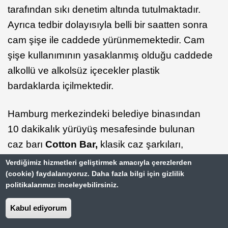
tarafından sıkı denetim altında tutulmaktadır.
Ayrıca tedbir dolayısıyla belli bir saatten sonra
cam şişe ile caddede yürünmemektedir. Cam
şişe kullanımının yasaklanmış olduğu caddede
alkollü ve alkolsüz içecekler plastik
bardaklarda içilmektedir.
Hamburg merkezindeki belediye binasından
10 dakikalık yürüyüş mesafesinde bulunan
caz barı
Cotton Bar,
klasik caz şarkıları,
uygun fiyatları ile akşamı geçirmek için ideal bir
Verdiğimiz hizmetleri geliştirmek amacıyla çerezlerden
(cookie) faydalanıyoruz. Daha fazla bilgi için gizlilik
mekandır.
politikalarımızı inceleyebilirsiniz.
Müzikal
sevenler,
Stresemansstr’daki The
Kabul ediyorum
Phantom of the Opera
(Operadaki Hayalet)