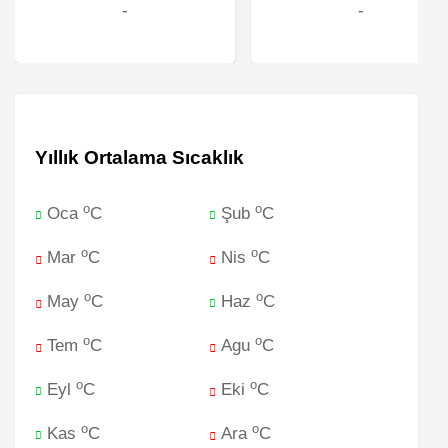
-
-
Yıllık Ortalama Sıcaklık
o
o
Oca
C
Şub
C
o
o
Mar
C
Nis
C
o
o
May
C
Haz
C
o
o
Tem
C
Agu
C
o
o
Eyl
C
Eki
C
o
o
Kas
C
Ara
C