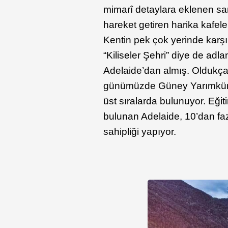
mimarî detaylara eklenen sanat
hareket getiren harika kafele
Kentin pek çok yerinde karşın
“Kiliseler Şehri” diye de adla
Adelaide’dan almış. Oldukça 
günümüzde Güney Yarımküre’n
üst sıralarda bulunuyor. Eğit
bulunan Adelaide, 10’dan fa
sahipliği yapıyor.