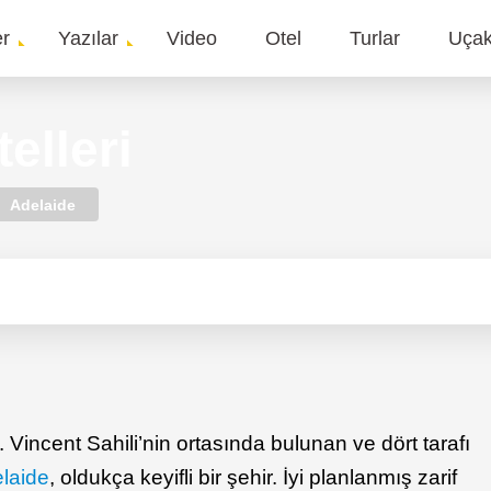
er
Yazılar
Video
Otel
Turlar
Uça
gation
elleri
Adelaide
t. Vincent Sahili’nin ortasında bulunan ve dört tarafı
laide
, oldukça keyifli bir şehir. İyi planlanmış zarif