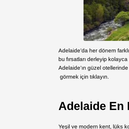
Adelaide’da her dönem farkl
bu fırsatları derleyip kolayc
Adelaide’ın güzel otellerind
görmek için tıklayın.
Adelaide En 
Yeşil ve modern kent, lüks 