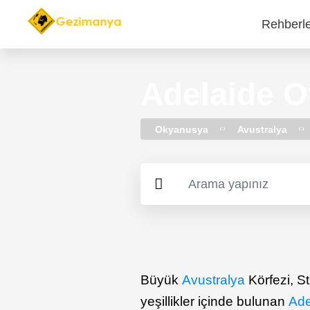
Rehberl
Main
navi
Adelaide Ot
Okyanusya
Avustralya
Büyük
Avustralya
Körfezi, S
yeşillikler içinde bulunan
Ade