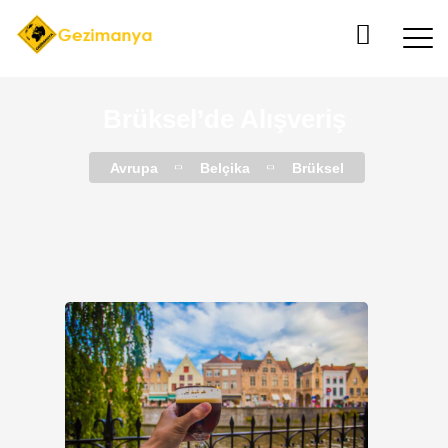
Brüksel’de Alışveriş
Avrupa
Belçika
Brüksel