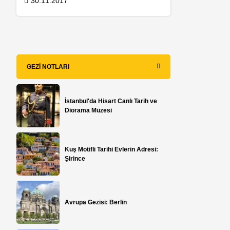
30.11.2017
GEZI NOTLARI
e
İstanbul'da Hisart Canlı Tarih ve
Diorama Müzesi
Kuş Motifli Tarihi Evlerin Adresi:
Şirince
Avrupa Gezisi: Berlin