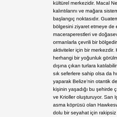
kültürel merkezidir. Macal N
kalıntılarını ve mağara siste
başlangıç noktasıdır. Guatema
bölgesini ziyaret etmeye de 
maceraperestleri ve doğase
ormanlarla çevrili bir bölgedir
aktiviteler için bir merkezd
herhangi bir yoğunluk görülm
dışına çıkan turlara katılabil
sık seferlere sahip olsa da hı
yaparak Belize’nin otantik d
kişinin yaşadığı bu şehirde 
ve Krioller oluşturuyor. San 
asma köprüsü olan Hawkeswo
dolu bir seyahat için rakips