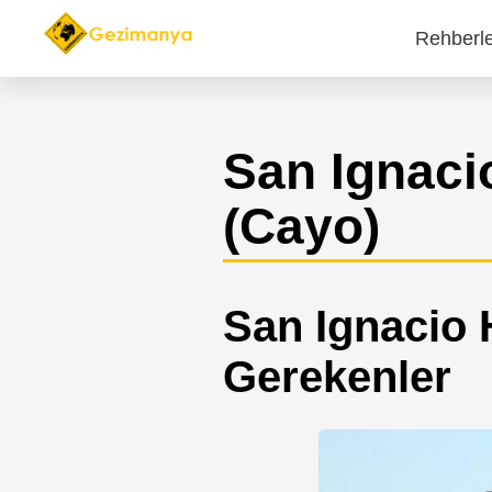
Rehberl
Main
navi
San Ignaci
(Cayo)
San Ignacio 
Gerekenler