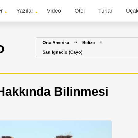
er
Yazılar
Video
Otel
Turlar
Uça
gation
o
Orta Amerika
Belize
San Ignacio (Cayo)
Hakkında Bilinmesi