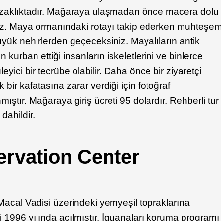
uzaklıktadır. Mağaraya ulaşmadan önce macera dolu
ınız. Maya ormanındaki rotayı takip ederken muhteşe
yük nehirlerden geçeceksiniz. Mayalıların antik
 kurban ettiği insanların iskeletlerini ve binlerce
eyici bir tecrübe olabilir. Daha önce bir ziyaretçi
 bir kafatasına zarar verdiği için fotoğraf
ştır. Mağaraya giriş ücreti 95 dolardır. Rehberli tur
dahildir.
rvation Center
Macal Vadisi üzerindeki yemyeşil topraklarına
1996 yılında açılmıştır. İguanaları koruma programı