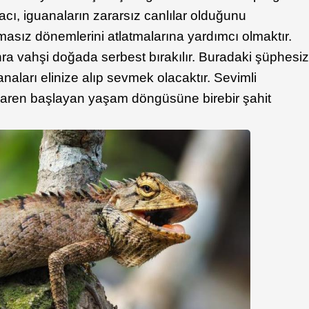
cı, iguanaların zararsız canlılar olduğunu
asız dönemlerini atlatmalarına yardımcı olmaktır.
a vahşi doğada serbest bırakılır. Buradaki şüphesi
naları elinize alıp sevmek olacaktır. Sevimli
baren başlayan yaşam döngüsüne birebir şahit