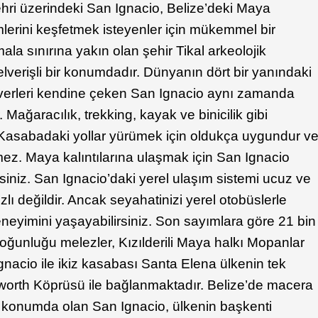
ehri üzerindeki San Ignacio, Belize’deki Maya
mlerini keşfetmek isteyenler için mükemmel bir
la sınırına yakın olan şehir Tikal arkeolojik
elverişli bir konumdadır. Dünyanın dört bir yanındaki
verleri kendine çeken San Ignacio aynı zamanda
. Mağaracılık, trekking, kayak ve binicilik gibi
ir. Kasabadaki yollar yürümek için oldukça uygundur v
ez. Maya kalıntılarına ulaşmak için San Ignacio
irsiniz. San Ignacio’daki yerel ulaşım sistemi ucuz ve
zlı değildir. Ancak seyahatinizi yerel otobüslerle
eneyimini yaşayabilirsiniz. Son sayımlara göre 21 bin
çoğunluğu melezler, Kızılderili Maya halkı Mopanlar
Ignacio ile ikiz kasabası Santa Elena ülkenin tek
rth Köprüsü ile bağlanmaktadır. Belize’de macera
iz konumda olan San Ignacio, ülkenin başkenti