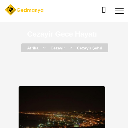
Cezayir Gece Hayatı
Afrika
Cezayir
Cezayir Şehri