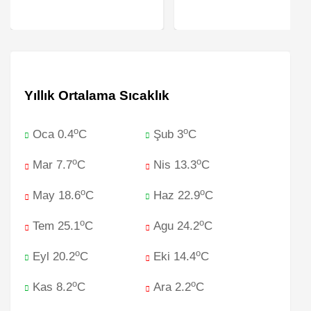
Yıllık Ortalama Sıcaklık
o
o
Oca 0.4
C
Şub 3
C
o
o
Mar 7.7
C
Nis 13.3
C
o
o
May 18.6
C
Haz 22.9
C
o
o
Tem 25.1
C
Agu 24.2
C
o
o
Eyl 20.2
C
Eki 14.4
C
o
o
Kas 8.2
C
Ara 2.2
C