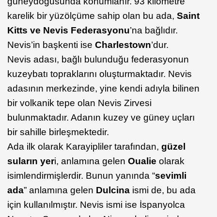
güneydoğusunda konumlanır. 93 kilometre
karelik bir yüzölçüme sahip olan bu ada,
Saint
Kitts ve Nevis Federasyonu
’na bağlıdır.
Nevis’in başkenti ise
Charlestown
’dur.
Nevis adası, bağlı bulunduğu federasyonun
kuzeybatı topraklarını oluşturmaktadır. Nevis
adasının merkezinde, yine kendi adıyla bilinen
bir volkanik tepe olan Nevis Zirvesi
bulunmaktadır. Adanın kuzey ve güney uçları
bir sahille birleşmektedir.
Ada ilk olarak Karayipliler tarafından,
güzel
suların yer
i, anlamına gelen
Oualie
olarak
isimlendirmişlerdir. Bunun yanında “
sevimli
ada
” anlamına gelen
Dulcina
ismi de, bu ada
için kullanılmıştır. Nevis ismi ise İspanyolca