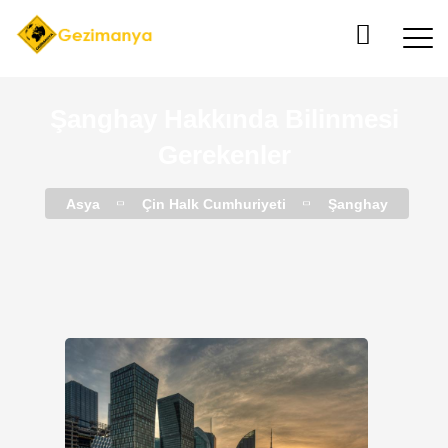
Şanghay Hakkında Bilinmesi
Gerekenler
Asya
Çin Halk Cumhuriyeti
Şanghay