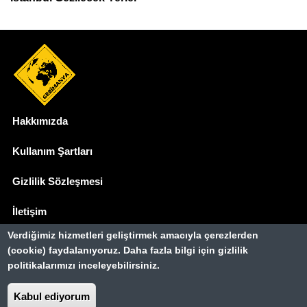
Hakkımızda
Dipnot
Kullanım Şartları
Gizlilik Sözleşmesi
İletişim
Verdiğimiz hizmetleri geliştirmek amacıyla çerezlerden
Basında Biz
(cookie) faydalanıyoruz. Daha fazla bilgi için gizlilik
politikalarımızı inceleyebilirsiniz.
Gezimanya Turizm, TÜRSAB'a kayıtlı bir
seyahat acentasıdır.
Kabul ediyorum
Belge no: A-8307