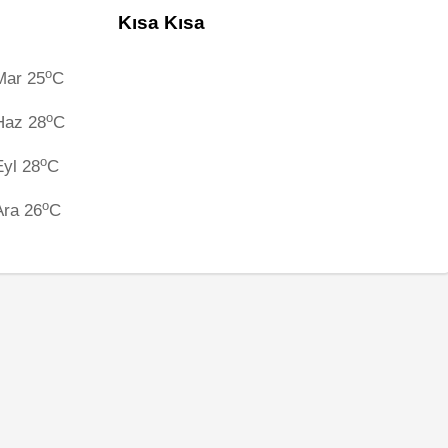
Kısa Kısa
o
Mar 25
C
o
Haz 28
C
o
Eyl 28
C
o
Ara 26
C