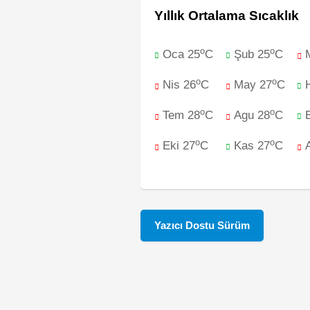
Yıllık Ortalama Sıcaklık
o
o
Oca 25
C
Şub 25
C
o
o
Nis 26
C
May 27
C
o
o
Tem 28
C
Agu 28
C
o
o
Eki 27
C
Kas 27
C
Yazıcı Dostu Sürüm