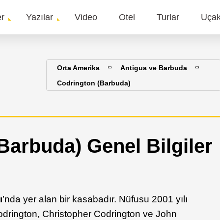
er
Yazılar
Video
Otel
Turlar
Uça
gation
n
Orta Amerika
Antigua ve Barbuda
Codrington (Barbuda)
Barbuda) Genel Bilgiler
ı
’nda yer alan bir kasabadır. Nüfusu 2001 yılı
Codrington, Christopher Codrington ve John