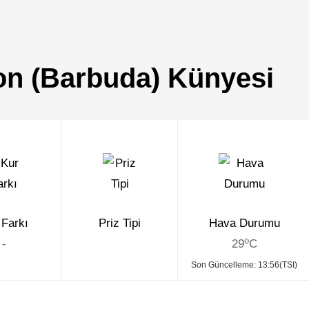
on (Barbuda) Künyesi
 Farkı
Priz Tipi
Hava Durumu
o
-
29
C
Son Güncelleme: 13:56(TSI)