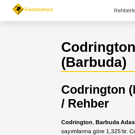
Rehberl
Main
navi
Codringto
(Barbuda)
Codrington (
/ Rehber
Codrington
,
Barbuda Adas
sayımlarına göre 1,325’tir. 