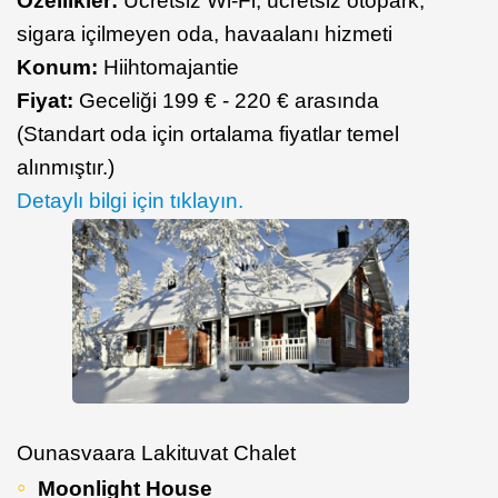
Özellikler:
Ücretsiz Wi-Fi, ücretsiz otopark,
sigara içilmeyen oda, havaalanı hizmeti
Konum:
Hiihtomajantie
Fiyat:
Geceliği 199 € - 220 € arasında
(Standart oda için ortalama fiyatlar temel
alınmıştır.)
Detaylı bilgi için tıklayın.
Ounasvaara Lakituvat Chalet
Moonlight House