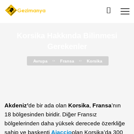
Korsika Hakkında Bilinmesi
Gerekenler
Avrupa
Fransa
Korsika
Akdeniz’
de bir ada olan
Korsika
,
Fransa
’nın
18 bölgesinden biridir. Diğer Fransız
bölgelerinden daha yüksek derecede özerkliğe
sahip ve başkenti
Ajaccio
olan Korsika’da 300