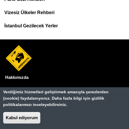
Top
Menu
Vizesiz Ülkeler Rehberi
İstanbul Gezilecek Yerler
Hakkımızda
Dipnot
Kullanım Şartları
Verdiğimiz hizmetleri geliştirmek amacıyla çerezlerden
(cookie) faydalanıyoruz. Daha fazla bilgi için gizlilik
Gizlilik Sözleşmesi
politikalarımızı inceleyebilirsiniz.
İletişim
Kabul ediyorum
Basında Biz