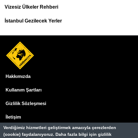
Menu
Vizesiz Ülkeler Rehberi
İstanbul Gezilecek Yerler
Hakkımızda
Dipnot
Kullanım Şartları
Gizlilik Sözleşmesi
İletişim
Verdiğimiz hizmetleri geliştirmek amacıyla çerezlerden
Basında Biz
(cookie) faydalanıyoruz. Daha fazla bilgi için gizlilik