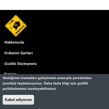
Hakkımızda
Dipnot
Kullanım Şartları
Gizlilik Sözleşmesi
İletişim
Verdiğimiz hizmetleri geliştirmek amacıyla çerezlerden
(cookie) faydalanıyoruz. Daha fazla bilgi için gizlilik
Basında Biz
politikalarımızı inceleyebilirsiniz.
Gezimanya Turizm, TÜRSAB'a kayıtlı bir
seyahat acentasıdır.
Kabul ediyorum
Belge no: A-8307