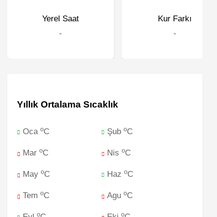
Yerel Saat
Kur Farkı
-
-
Yıllık Ortalama Sıcaklık
o
o
Oca
C
Şub
C
o
o
Mar
C
Nis
C
o
o
May
C
Haz
C
o
o
Tem
C
Agu
C
o
o
Eyl
C
Eki
C