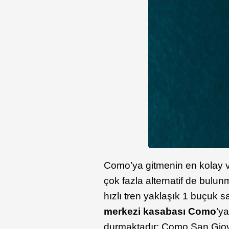
Como’ya gitmenin en kolay ve
çok fazla alternatif de bulun
hızlı tren yaklaşık 1 buçuk s
merkezi kasabası Como
’y
durmaktadır; Como San Gio