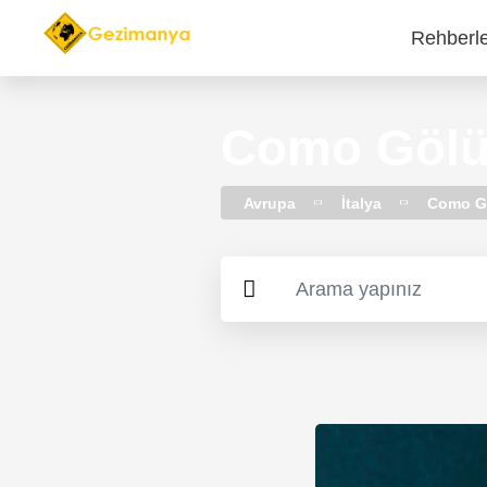
Rehberl
Main
navi
Como Gölü’
Avrupa
İtalya
Como G