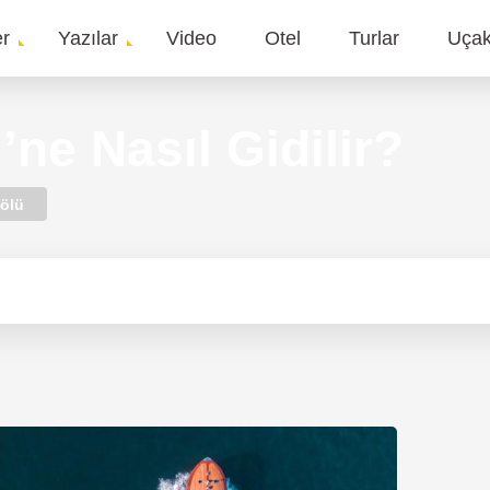
er
Yazılar
Video
Otel
Turlar
Uça
gation
ne Nasıl Gidilir?
ölü