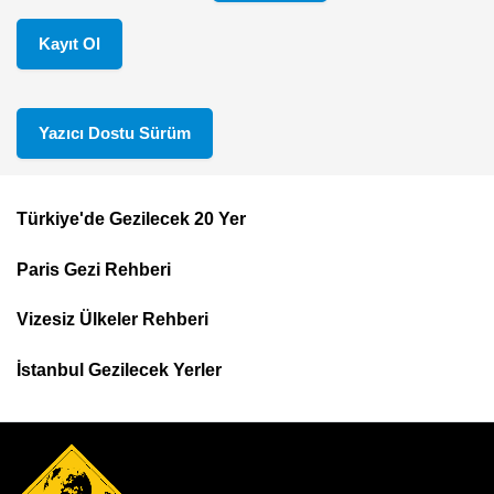
Kayıt Ol
Yazıcı Dostu Sürüm
Türkiye'de Gezilecek 20 Yer
Footer
Paris Gezi Rehberi
Top
Menu
Vizesiz Ülkeler Rehberi
İstanbul Gezilecek Yerler