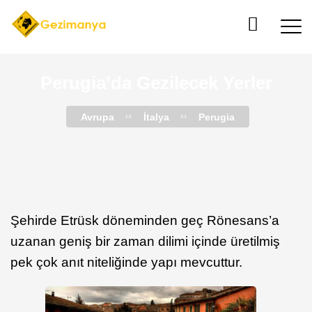
Perugia’da Gezilecek Yerler
Avrupa
İtalya
Perugia
Şehirde Etrüsk döneminden geç Rönesans’a
uzanan geniş bir zaman dilimi içinde üretilmiş
pek çok anıt niteliğinde yapı mevcuttur.