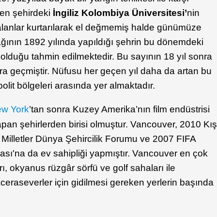
en şehirdeki
İngiliz Kolombiya Üniversitesi’
nin
 alanlar kurtarılarak el değmemiş halde günümüze
n ağının 1892 yılında yapıldığı şehrin bu dönemdeki
olduğu tahmin edilmektedir. Bu sayının 18 yıl sonra
ara geçmiştir. Nüfusu her geçen yıl daha da artan bu
lit bölgeleri arasında yer almaktadır.
w York
’tan sonra Kuzey Amerika’nın film endüstrisi
pan şehirlerden birisi olmuştur. Vancouver, 2010 Kı
ş Milletler Dünya Şehircilik Forumu ve 2007 FIFA
sı'na da ev sahipliği yapmıştır. Vancouver en çok
rı, okyanus rüzgâr sörfü ve golf sahaları ile
ceraseverler için gidilmesi gereken yerlerin başında