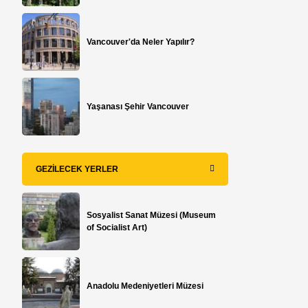
Vancouver'da Neler Yapılır?
Yaşanası Şehir Vancouver
GEZILECEK YERLER
Sosyalist Sanat Müzesi (Museum
of Socialist Art)
i
Anadolu Medeniyetleri Müzesi