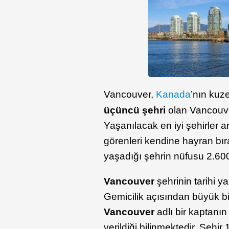
Vancouver,
Kanada
’nın kuz
üçüncü şehri
olan Vancouve
Yaşanılacak en iyi şehirler 
görenleri kendine hayran bıra
yaşadığı şehrin nüfusu 2.600
Vancouver
şehrinin tarihi y
Gemicilik açısından büyük bi
Vancouver
adlı bir kaptanı
verildiği bilinmektedir. Şehir