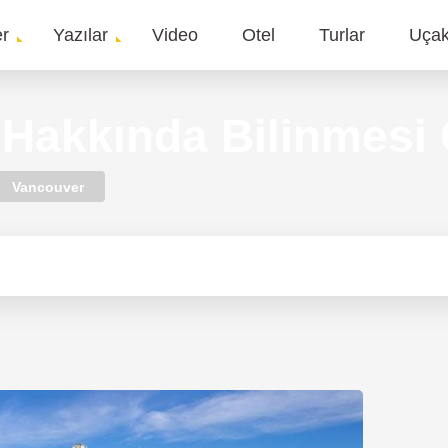
er
Yazılar
Video
Otel
Turlar
Uça
gation
Hakkında Bilinmesi 
Vancouver