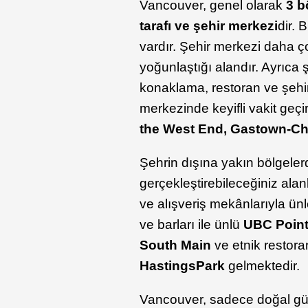
Vancouver, genel olarak
3 b
tarafı ve şehir merkezi
dir. 
vardır. Şehir merkezi daha çok
yoğunlaştığı alandır. Ayrıca
konaklama, restoran ve şehi
merkezinde keyifli vakit geçi
the West End, Gastown-Ch
Şehrin dışına yakın bölgelerd
gerçekleştirebileceğiniz alan
ve alışveriş mekânlarıyla ü
ve barları ile ünlü
UBC Point
South Main
ve etnik restora
Hastings
Park
gelmektedir.
Vancouver, sadece doğal güzel