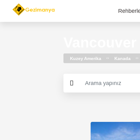
Rehberl
Main
navi
Vancouver 
Kuzey Amerika
Kanada