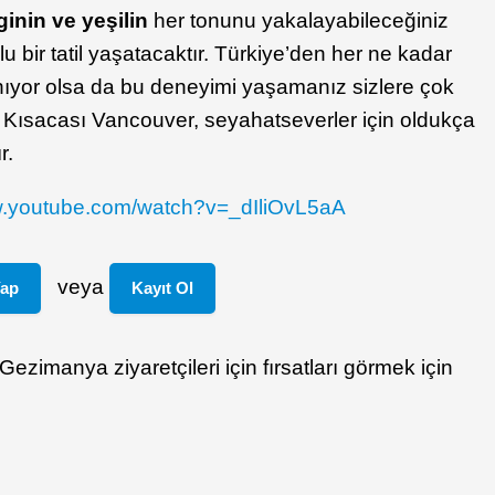
inin ve yeşilin
her tonunu yakalayabileceğiniz
u bir tatil yaşatacaktır. Türkiye’den her ne kadar
ıyor olsa da bu deneyimi yaşamanız sizlere çok
ır. Kısacası Vancouver, seyahatseverler için oldukça
r.
w.youtube.com/watch?v=_dIliOvL5aA
veya
Yap
Kayıt Ol
ezimanya ziyaretçileri için fırsatları görmek için