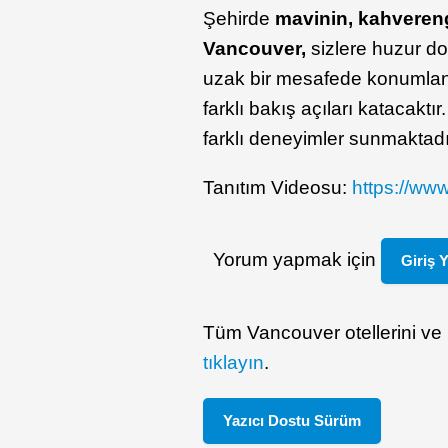
Şehirde
mavinin, kahvereng
Vancouver,
sizlere huzur dol
uzak bir mesafede konumlan
farklı bakış açıları katacakt
farklı deneyimler sunmaktadı
Tanıtım Videosu:
https://ww
Yorum yapmak için
Giriş 
Tüm Vancouver otellerini ve G
tıklayın
.
Yazıcı Dostu Sürüm