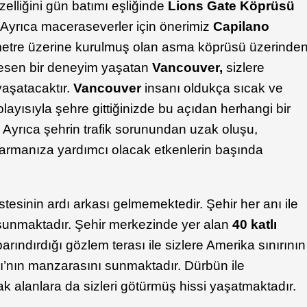
üzelliğini gün batımı eşliğinde
Lions Gate Köprüsü
. Ayrıca maceraseverler için önerimiz
Capilano
 metre üzerine kurulmuş olan asma köprüsü üzerinde
kesen bir deneyim yaşatan
Vancouver,
sizlere
yaşatacaktır.
Vancouver
insanı oldukça sıcak ve
olayısıyla şehre gittiğinizde bu açıdan herhangi bir
 Ayrıca şehrin trafik sorunundan uzak oluşu,
karmanıza yardımcı olacak etkenlerin başında
listesinin ardı arkası gelmemektedir. Şehir her anı ile
er sunmaktadır. Şehir merkezinde yer alan
40 katlı
barındırdığı gözlem terası ile sizlere Amerika sınırının
ı’nın manzarasını sunmaktadır. Dürbün ile
ak alanlara da sizleri götürmüş hissi yaşatmaktadır.