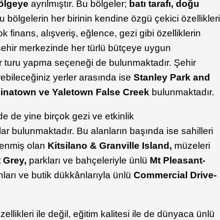
ölgeye
ayrılmıştır. Bu bölgeler;
batı tarafı, doğu
Bu bölgelerin her birinin kendine özgü çekici özellikler
 finans, alışveriş, eğlence, gezi gibi özelliklerin
 şehir merkezinde her türlü bütçeye uygun
r turu yapma seçeneği de bulunmaktadır. Şehir
rebileceğiniz yerler arasında ise
Stanley Park and
inatown ve Yaletown False Creek
bulunmaktadır.
e de yine birçok gezi ve etkinlik
lar bulunmaktadır. Bu alanların başında ise sahilleri
nlenmiş olan
Kitsilano & Granville Island,
müzeleri
 Grey,
parkları ve bahçeleriyle ünlü
Mt Pleasant-
nları ve butik dükkânlarıyla ünlü
Commercial Drive-
likleri ile değil, eğitim kalitesi ile de dünyaca ünlü