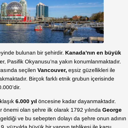
eyinde bulunan bir şehirdir.
Kanada’nın en büyük
r, Pasifik Okyanusu’na yakın konumlanmaktadır.
arasında seçilen
Vancouver,
eşsiz güzellikleri ile
kmaktadır. Birçok farklı etnik grubun içerisinde
.000’dir.
aklaşık
6.000 yıl
öncesine kadar dayanmaktadır.
r önemi olan şehre ilk olarak 1792 yılında
George
n geldiği ve bu sebepten dolayı da şehre onun adının
 19. yüzyılda büyük bir yangın tehlikesi ile karşı