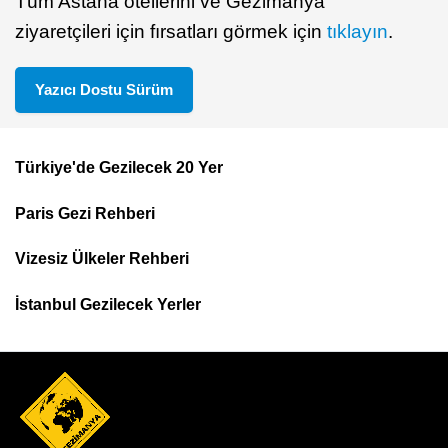
Tüm Astana otellerini ve Gezimanya
ziyaretçileri için fırsatları görmek için
tıklayın
.
Yazıcı Dostu Sürüm
Türkiye'de Gezilecek 20 Yer
Footer
Paris Gezi Rehberi
Top
Menu
Vizesiz Ülkeler Rehberi
İstanbul Gezilecek Yerler