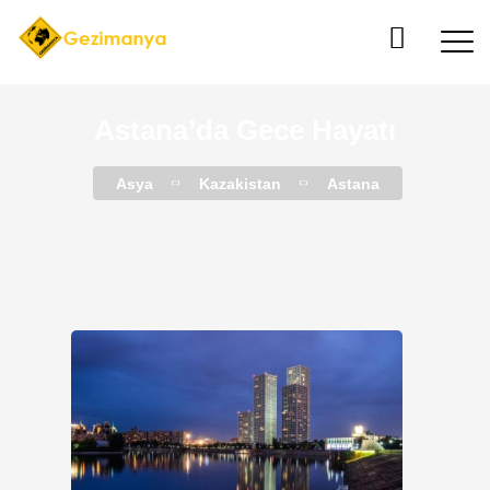
Astana’da Gece Hayatı
Asya
Kazakistan
Astana