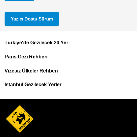
Yazıcı Dostu Sürüm
Türkiye'de Gezilecek 20 Yer
Footer
Paris Gezi Rehberi
Top
Menu
Vizesiz Ülkeler Rehberi
İstanbul Gezilecek Yerler