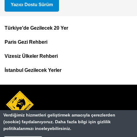
Yazıcı Dostu Sürüm
Türkiye'de Gezilecek 20 Yer
Footer
Paris Gezi Rehberi
Top
Menu
Vizesiz Ülkeler Rehberi
İstanbul Gezilecek Yerler
Verdiğimiz hizmetleri geliştirmek amacıyla çerezlerden
(cookie) faydalanıyoruz. Daha fazla bilgi için gizlilik
Hakkımızda
politikalarımızı inceleyebilirsiniz.
Dipnot