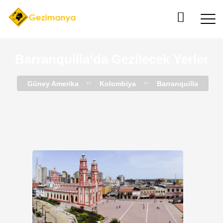
Barranquilla’da Gezilecek Yerler
Güney Amerika
Kolombiya
Barranquilla