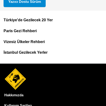
Yazıcı Dostu Sürüm
Türkiye'de Gezilecek 20 Yer
Footer
Paris Gezi Rehberi
Top
Menu
Vizesiz Ülkeler Rehberi
İstanbul Gezilecek Yerler
Hakkımızda
Dipnot
Kullanım Şartları