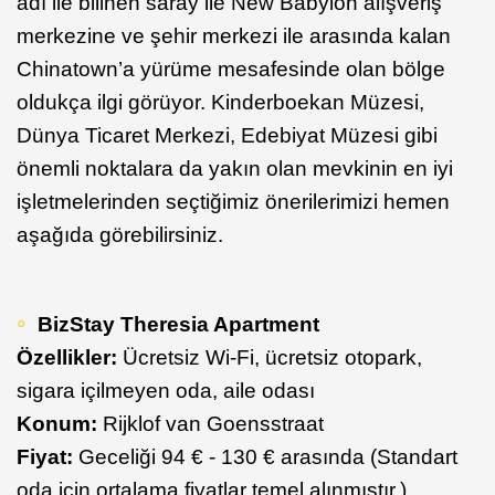
adı ile bilinen saray ile New Babylon alışveriş
merkezine ve şehir merkezi ile arasında kalan
Chinatown’a yürüme mesafesinde olan bölge
oldukça ilgi görüyor. Kinderboekan Müzesi,
Dünya Ticaret Merkezi, Edebiyat Müzesi gibi
önemli noktalara da yakın olan mevkinin en iyi
işletmelerinden seçtiğimiz önerilerimizi hemen
aşağıda görebilirsiniz.
BizStay Theresia Apartment
Özellikler:
Ücretsiz Wi-Fi, ücretsiz otopark,
sigara içilmeyen oda, aile odası
Konum:
Rijklof van Goensstraat
Fiyat:
Geceliği 94 € - 130 € arasında (Standart
oda için ortalama fiyatlar temel alınmıştır.)