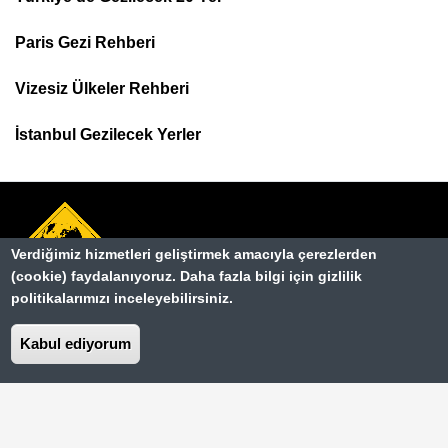
Footer
Paris Gezi Rehberi
Top
Menu
Vizesiz Ülkeler Rehberi
İstanbul Gezilecek Yerler
Verdiğimiz hizmetleri geliştirmek amacıyla çerezlerden
(cookie) faydalanıyoruz. Daha fazla bilgi için gizlilik
politikalarımızı inceleyebilirsiniz.
Hakkımızda
Dipnot
Kabul ediyorum
Kullanım Şartları
Gizlilik Sözleşmesi
İletişim