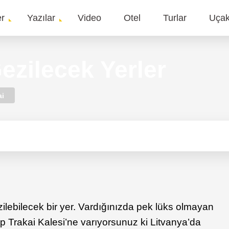
er
Yazılar
Video
Otel
Turlar
Uça
gation
ezilecek Yerler
ai
zilebilecek bir yer. Vardığınızda pek lüks olmayan
ip Trakai Kalesi’ne varıyorsunuz ki Litvanya’da