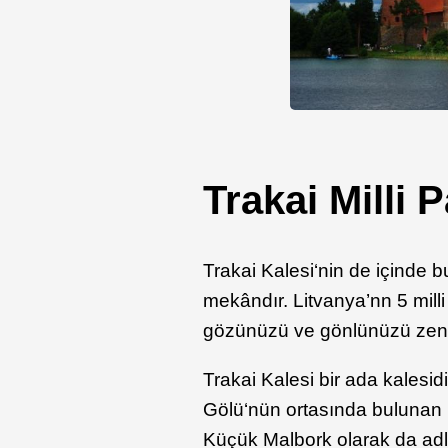
Trakai Milli P
Trakai Kalesi‘nin de içinde bu
mekândır. Litvanya’nn 5 milli
gözünüzü ve gönlünüzü zeng
Trakai Kalesi bir ada kalesi
Gölü‘nün ortasında bulunan k
Küçük Malbork olarak da adla