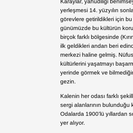
Karaylar, yahudiliği benimse
yerleşmesi 14. yüzyılın son
görevlere getirildikleri için 
günümüzde bu kültürün korun
birçok farklı bölgesinde (Kır
ilk geldikleri andan beri edin
merkezi haline gelmiş. Nüfus
kültürlerini yaşatmayı başarm
yerinde görmek ve bilmediğini
gezin.
Kalenin her odası farklı şeki
sergi alanlarının bulunduğu k
Odalarda 1900’lü yıllardan s
yer alıyor.