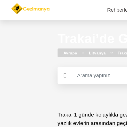
Rehberl
Main
navi
Trakai’de G
Avrupa
Litvanya
Trak
Trakai 1 günde kolaylıkla ge
yazlık evlerin arasından geç