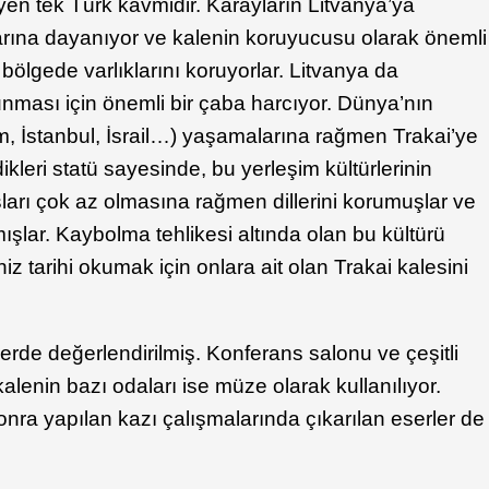
yen tek Türk kavmidir. Karayların Litvanya’ya
larına dayanıyor ve kalenin koruyucusu olarak önemli
bu bölgede varlıklarını koruyorlar. Litvanya da
ması için önemli bir çaba harcıyor. Dünya’nın
ım, İstanbul, İsrail…) yaşamalarına rağmen Trakai’ye
dikleri statü sayesinde, bu yerleşim kültürlerinin
ları çok az olmasına rağmen dillerini korumuşlar ve
ışlar. Kaybolma tehlikesi altında olan bu kültürü
z tarihi okumak için onlara ait olan Trakai kalesini
llerde değerlendirilmiş. Konferans salonu ve çeşitli
alenin bazı odaları ise müze olarak kullanılıyor.
onra yapılan kazı çalışmalarında çıkarılan eserler de