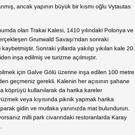
anmış, ancak yapının büyük bir kısmı oğlu Vytautas
konumda olan Trakai Kalesi, 1410 yılındaki Polonya ve
a gerçekleşen Grunwald Savaşı‘ndan sonraki
kaybetmiştir. Sonraki yıllarda yakılıp yıkılan kale 20.
iden inşa edilmiş ve turizme açılmıştır.
bilmek için Galve Gölü üzerine inşa edilen 100 metre
en geçmeniz gerekli. Kalenin her açısının şahane
zda köprüyü kullanılarak da harika kareler
e yüzmek veya kıyısında piknik yapmak harika
 yaparak gidin ve mutlaka yanınızda mat bulundurun.
rsanız milli park civarındaki restoranlarda Karay
.