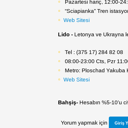
Pazartesi hariç, 12:00-24:
“Sciapianka” Tren istasyon
Web Sitesi
Lido -
Letonya ve Ukrayna lez
Tel : (375 17) 284 82 08
08:00-23:00 Cts, Pzr 11:
Metro: Ploschad Yakuba
Web Sitesi
Bahşiş-
Hesabın %5-10’u civ
Yorum yapmak için
Giriş 