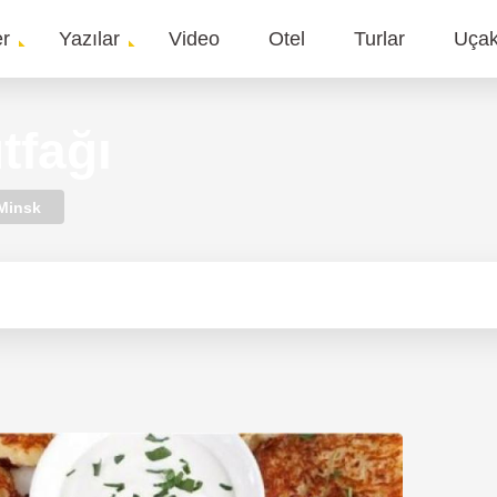
er
Yazılar
Video
Otel
Turlar
Uça
gation
tfağı
Minsk