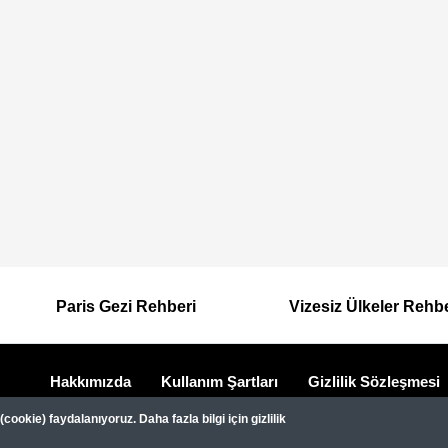
Paris Gezi Rehberi
Vizesiz Ülkeler Rehb
Hakkımızda
Kullanım Şartları
Gizlilik Sözleşmesi
Dipnot
Gezimanya Turizm, TÜRSAB'a kayıtlı bir 
ookie) faydalanıyoruz. Daha fazla bilgi için gizlilik
Belge no: A-8307