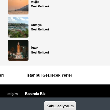
Muğla
Gezi Rehberi
Antalya
Gezi Rehberi
İzmir
Gezi Rehberi
eri
İstanbul Gezilecek Yerler
İletişim
Basında Biz
seyahat acentasıdır.
Kabul ediyorum