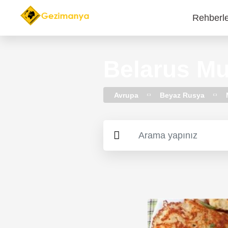
Rehberl
Main
navi
Belarus Mu
Avrupa
Beyaz Rusya