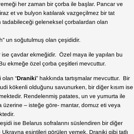
meği her zaman bir çorba ile başlar. Pancar ve
raz et ve bulyon katılarak vazgeçilmez bir tat
in tadabileceği geleneksel çorbalardan olan
” un soğutulmuş olan çeşididir.
ir ise çavdar ekmeğidir. Özel maya ile yapılan bu
u ekmeğe özel çorba çeşitleri mevcuttur.
 olan “
Draniki
” hakkında tartışmalar mevcuttur. Bir
di kökenli olduğunu savunurken, bir diğer kısım ise
mektedir. Rendelenmiş patates, un ve yumurta ile
ra üzerine – isteğe göre- mantar, domuz eti veya
tedir.
çeşidi ise Belarus sofralarını süslendiren bir diğer
krayna esintileri görülen yemek, Draniki gibi tatlı