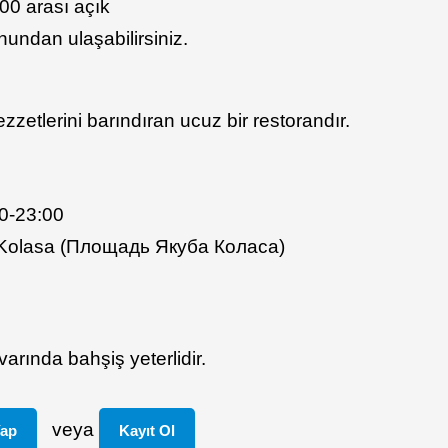
00 arası açık
undan ulaşabilirsiniz.
zetlerini barındıran ucuz bir restorandır.
00-23:00
 Kolasa (Площадь Якуба Коласа)
arında bahşiş yeterlidir.
veya
Yap
Kayıt Ol