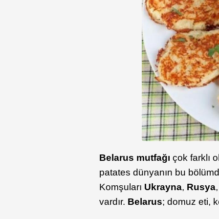
Belarus mutfağı
çok farklı 
patates dünyanın bu bölümde b
Komşuları
Ukrayna
,
Rusya
vardır.
Belarus
; domuz eti, k