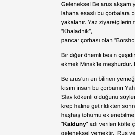
Geleneksel Belarus akşam ye
lahana esaslı bu çorbalara bi
yakalanır. Yaz ziyaretçilerin
“Khaladnik”,
pancar çorbası olan “Borshch
Bir diğer önemli besin çeşid
ekmek Minsk’te meşhurdur. B
Belarus’un en bilinen yemeği
kısım insan bu çorbanın Yahu
Slav kökenli olduğunu söyle
krep haline getirildikten son
haşhaş tohumu eklenebilmek
“
Kalduny
” adı verilen köfte 
geleneksel yemektir. Rus ve U