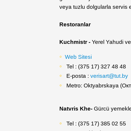
veya tuzlu dolgularla servis 
Restoranlar
Kuchmistr -
Yerel Yahudi ve
Web Sitesi
Tel : (375 17) 327 48 48
E-posta :
verisart@tut.by
Metro: Oktyabrskaya (Ок
Natvris Khe-
Gürcü yemekler
Tel : (375 17) 385 02 55