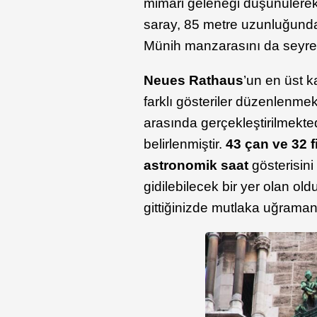
mimari geleneği düşünülerek y
saray, 85 metre uzunluğunda
Münih manzarasını da seyrede
Neues Rathaus
’un en üst 
farklı gösteriler düzenlenmek
arasında gerçekleştirilmekted
belirlenmiştir.
43 çan ve 32 f
astronomik saat
gösterisini
gidilebilecek bir yer olan old
gittiğinizde mutlaka uğramanı