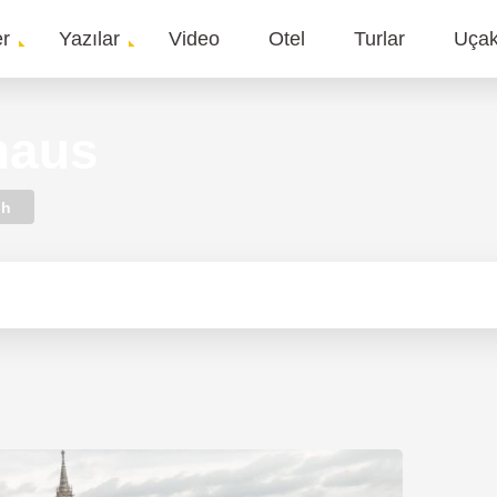
er
Yazılar
Video
Otel
Turlar
Uça
gation
haus
ih