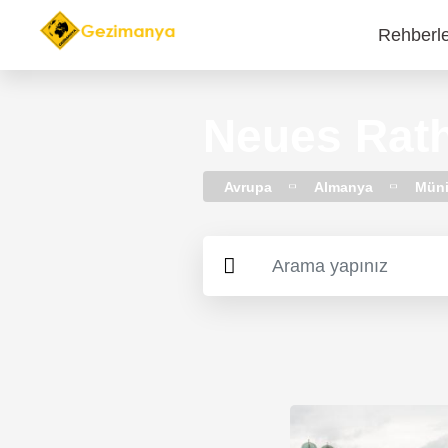
Rehberl
Main
navi
Neues Rat
Avrupa
Almanya
Mün