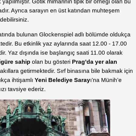
apılmıştır. Gotik mimarinin tipik bir örneği olan bu
dır. Ayrıca sarayın en üst katından muhteşem
bilirsiniz.
katında bulunan Glockenspiel adlı bölümde oldukça
tedir. Bu etkinlik yaz aylarında saat 12.00 - 17.00
ir. Yaz dışında ise başlangıç saati 11.00 olarak
igüre sahip
olan bu gösteri
Prag’da yer alan
 akıllara getirmektedir. Sırf binasına bile bakmak için
ukça ihtişamlı
Yeni Belediye Saray
ı’na Münih’e
zı tavsiye ederiz.