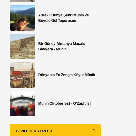
Yürekli Dünya Şehri Münih ve
Büyülü Göl Tegernsee
Bir Güney Almanya Masalı:
Bavyera - Münih
Dünyanın En Zengin Köyü: Münih
Münih Oktoberfest - O'Zapft İs!
GEZILECEK YERLER