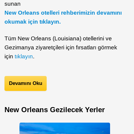
sunan
New Orleans otelleri rehberimizin devamını
okumak için tıklayın.
Tüm New Orleans (Louisiana) otellerini ve
Gezimanya ziyaretçileri için fırsatları görmek
için
tıklayın
.
Devamını Oku
New Orleans Gezilecek Yerler