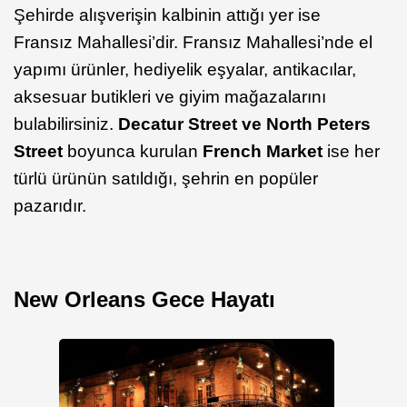
Şehirde alışverişin kalbinin attığı yer ise
Fransız Mahallesi’dir. Fransız Mahallesi’nde el
yapımı ürünler, hediyelik eşyalar, antikacılar,
aksesuar butikleri ve giyim mağazalarını
bulabilirsiniz.
Decatur Street ve North Peters
Street
boyunca kurulan
French Market
ise her
türlü ürünün satıldığı, şehrin en popüler
pazarıdır.
New Orleans Gece Hayatı