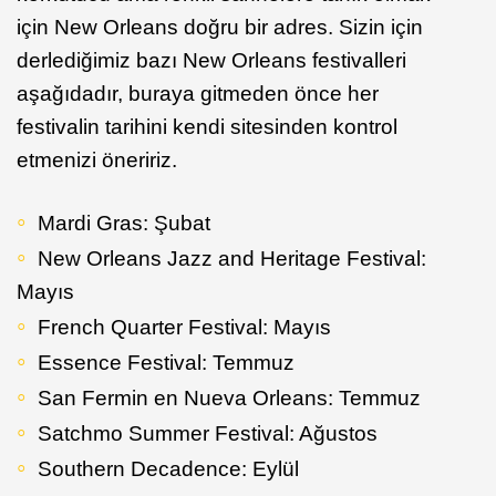
için New Orleans doğru bir adres. Sizin için
derlediğimiz bazı New Orleans festivalleri
aşağıdadır, buraya gitmeden önce her
festivalin tarihini kendi sitesinden kontrol
etmenizi öneririz.
Mardi Gras: Şubat
New Orleans Jazz and Heritage Festival:
Mayıs
French Quarter Festival: Mayıs
Essence Festival: Temmuz
San Fermin en Nueva Orleans: Temmuz
Satchmo Summer Festival: Ağustos
Southern Decadence: Eylül