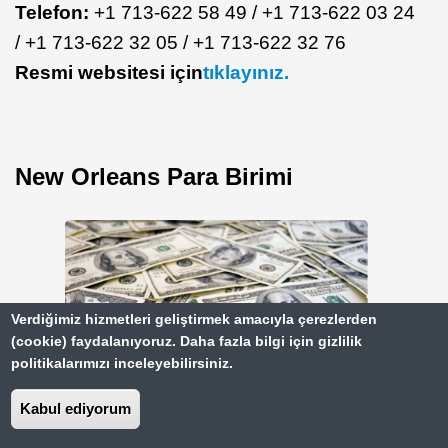
Telefon:
+1 713-622 58 49 / +1 713-622 03 24
/ +1 713-622 32 05 / +1 713-622 32 76
Resmi websitesi için
tıklayınız.
New Orleans Para Birimi
Verdiğimiz hizmetleri geliştirmek amacıyla çerezlerden
(cookie) faydalanıyoruz. Daha fazla bilgi için gizlilik
politikalarımızı inceleyebilirsiniz.
Kabul ediyorum