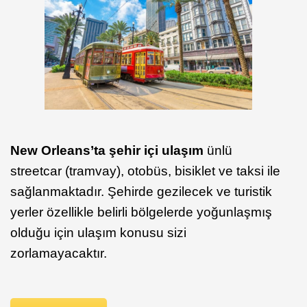
New Orleans’ta şehir içi ulaşım
ünlü
streetcar (tramvay), otobüs, bisiklet ve taksi ile
sağlanmaktadır. Şehirde gezilecek ve turistik
yerler özellikle belirli bölgelerde yoğunlaşmış
olduğu için ulaşım konusu sizi
zorlamayacaktır.