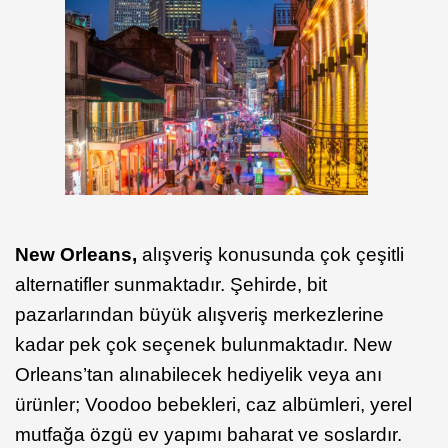
New Orleans,
alışveriş konusunda çok çeşitli
alternatifler sunmaktadır. Şehirde, bit
pazarlarından büyük alışveriş merkezlerine
kadar pek çok seçenek bulunmaktadır. New
Orleans’tan alınabilecek hediyelik veya anı
ürünler; Voodoo bebekleri, caz albümleri, yerel
mutfağa özgü ev yapımı baharat ve soslardır.