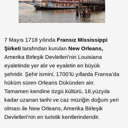
7 Mayıs 1718 yılında
Fransız Mississippi
Şirketi
tarafından kurulan
New Orleans,
Amerika Birleşik Devletleri’nin Louisiana
eyaletinde yer alır ve eyaletin en büyük
şehridir. Şehir ismini, 1700’lü yıllarda Fransa’da
hüküm süren Orleans Dükünden alır.
Tamamen kendine özgü kültürü, 18.yüzyıla
kadar uzanan tarihi ve caz müziğin doğum yeri
olması ile New Orleans, Amerika Birleşik
Devletleri’nin en turistik kentlerindendir.