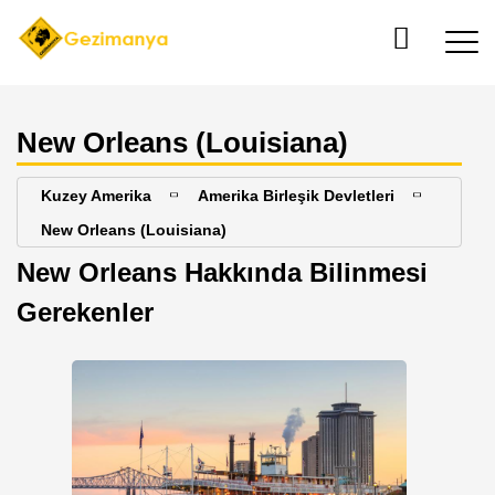
New Orleans (Louisiana)
Kuzey Amerika
Amerika Birleşik Devletleri
New Orleans (Louisiana)
New Orleans Hakkında Bilinmesi
Gerekenler