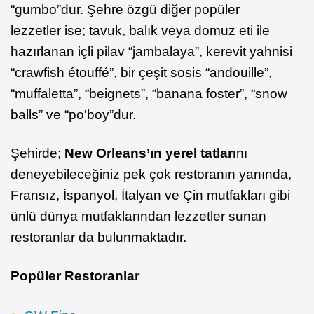
“gumbo”dur. Şehre özgü diğer popüler
lezzetler ise; tavuk, balık veya domuz eti ile
hazırlanan içli pilav “jambalaya”, kerevit yahnisi
“crawfish étouffé”, bir çeşit sosis “andouille”,
“muffaletta”, “beignets”, “banana foster”, “snow
balls” ve “po'boy”dur.
Şehirde;
New Orleans’ın yerel tatları
nı
deneyebileceğiniz pek çok restoranın yanında,
Fransız, İspanyol, İtalyan ve Çin mutfakları gibi
ünlü dünya mutfaklarından lezzetler sunan
restoranlar da bulunmaktadır.
Popüler Restoranlar