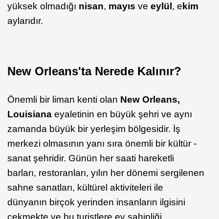
yüksek olmadığı
nisan
,
mayıs
ve
eylül
, e
kim
aylarıdır.
New Orleans'ta Nerede Kalınır?
Önemli bir liman kenti olan
New Orleans,
Louisiana
eyaletinin en büyük şehri ve aynı
zamanda büyük bir yerleşim bölgesidir. İş
merkezi olmasının yanı sıra önemli bir kültür -
sanat şehridir. Günün her saati hareketli
barları, restoranları, yılın her dönemi sergilenen
sahne sanatları, kültürel aktiviteleri ile
dünyanın birçok yerinden insanların ilgisini
çekmekte ve bu turistlere ev sahipliği