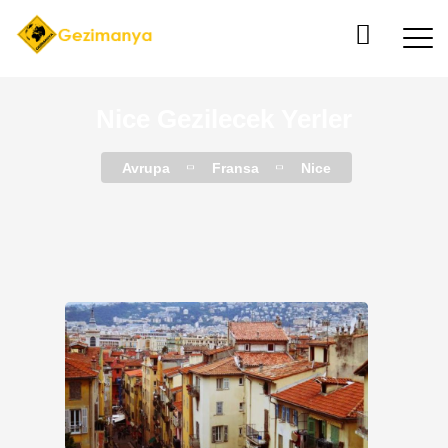
Nice Gezilecek Yerler
Avrupa
Fransa
Nice