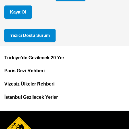
Kayıt Ol
Yazıcı Dostu Sürüm
Türkiye'de Gezilecek 20 Yer
Footer
Paris Gezi Rehberi
Top
Menu
Vizesiz Ülkeler Rehberi
İstanbul Gezilecek Yerler