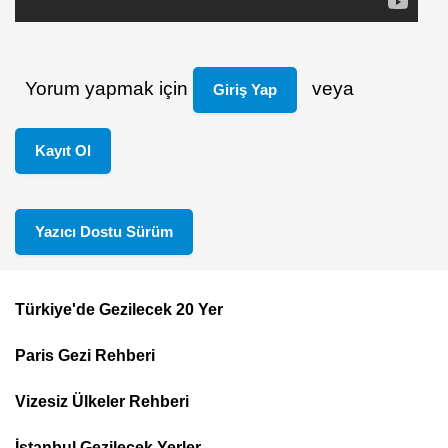
Yorum yapmak için
veya
Giriş Yap
Kayıt Ol
Yazıcı Dostu Sürüm
Türkiye'de Gezilecek 20 Yer
Footer
Paris Gezi Rehberi
Top
Menu
Vizesiz Ülkeler Rehberi
İstanbul Gezilecek Yerler