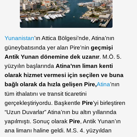
Yunanistan
’ın Attica Bölgesi’nde, Atina’nın
güneybatısında yer alan Pire’nin
geçmişi
Antik Yunan dönemine dek uzanır
. M.Ö. 5.
yüzyılın başlarında
Atina’nın liman kenti
olarak hizmet vermesi için seçilen ve buna
bağlı olarak da hızla gelişen Pire,
Atina
’nın
tüm ithalatını ve transit ticaretini
gerçekleştiriyordu. Başkentle
Pire
’yi birleştiren
“Uzun Duvarlar” Atina’nın bu altın yıllarında
yapılmıştı. Sonuç olarak
Pire
, Antik Yunan’ın
ana limanı haline geldi. M.S. 4. yüzyıldan