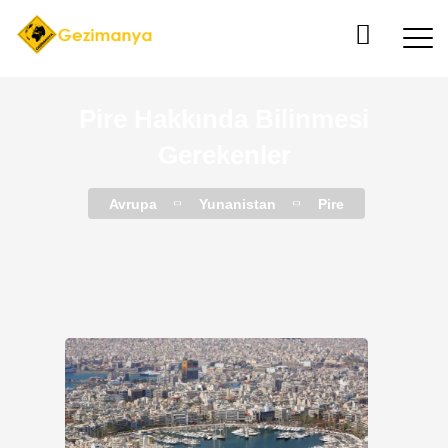
Pire Hakkında Bilinmesi
Gerekenler
Avrupa
Yunanistan
Pire