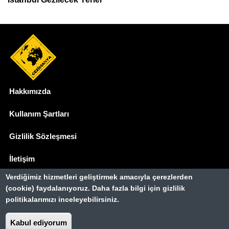
Hakkımızda
Dipnot
Kullanım Şartları
Gizlilik Sözleşmesi
İletişim
Verdiğimiz hizmetleri geliştirmek amacıyla çerezlerden
Basında Biz
(cookie) faydalanıyoruz. Daha fazla bilgi için gizlilik
politikalarımızı inceleyebilirsiniz.
Gezimanya Turizm, TÜRSAB'a kayıtlı bir
seyahat acentasıdır.
Belge no: A-8307
Kabul ediyorum