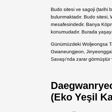
Budo sitesi ve sagoji (tarih
bulunmaktadır. Budo sitesi,
mesafesindedir. Banya Köp
konumudadır. Burada yaşaya
Günümüzdeki Woljeongsa Tap
Gwaneungjeon, Jinyeonggak 
Savaşı’nda zarar görmüştür v
Daegwanrye
(Eko Yeşil 