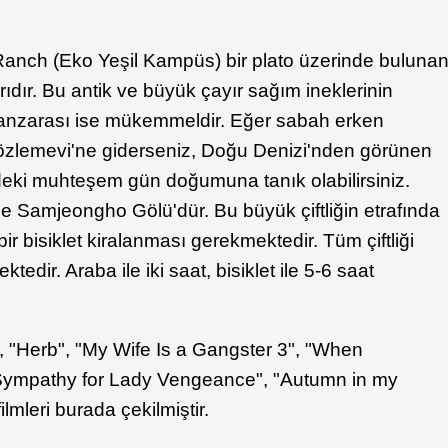
ch (Eko Yeşil Kampüs) bir plato üzerinde buluna
ıdır. Bu antik ve büyük çayır sağım ineklerinin
 manzarası ise mükemmeldir. Eğer sabah erken
zlemevi'ne giderseniz, Doğu Denizi'nden görünen
eki muhteşem gün doğumuna tanık olabilirsiniz.
 ise Samjeongho Gölü'dür. Bu büyük çiftliğin etrafında
ir bisiklet kiralanması gerekmektedir. Tüm çiftliği
dir. Araba ile iki saat, bisiklet ile 5-6 saat
, "Herb", "My Wife Is a Gangster 3", "When
Sympathy for Lady Vengeance", "Autumn in my
lmleri burada çekilmiştir.