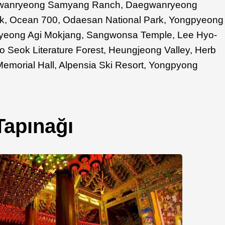
gwanryeong Samyang Ranch, Daegwanryeong
rk, Ocean 700, Odaesan National Park, Yongpyeong
lyeong Agi Mokjang, Sangwonsa Temple, Lee Hyo-
yo Seok Literature Forest, Heungjeong Valley, Herb
morial Hall, Alpensia Ski Resort, Yongpyong
Tapınağı