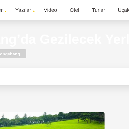
er
Yazılar
Video
Otel
Turlar
Uça
gation
g’da Gezilecek Yer
eongchang