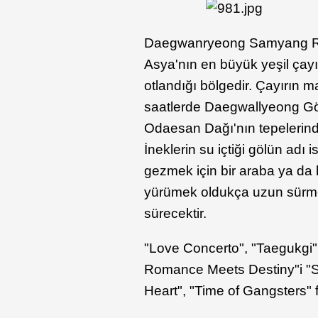
Daegwanryeong Samyang Ran
Asya'nın en büyük yeşil çayır
otlandığı bölgedir. Çayırın
saatlerde Daegwallyeong Gö
Odaesan Dağı'nın tepelerind
İneklerin su içtiği gölün adı
gezmek için bir araba ya da b
yürümek oldukça uzun sürmekte
sürecektir.
"Love Concerto", "Taegukgi"
Romance Meets Destiny"i "
Heart", "Time of Gangsters" fi