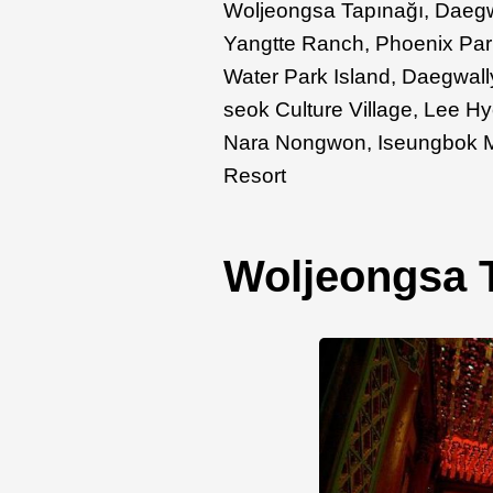
Woljeongsa Tapınağı, Dae
Yangtte Ranch, Phoenix Pa
Water Park Island, Daegwal
seok Culture Village, Lee H
Nara Nongwon, Iseungbok Me
Resort
Woljeongsa 