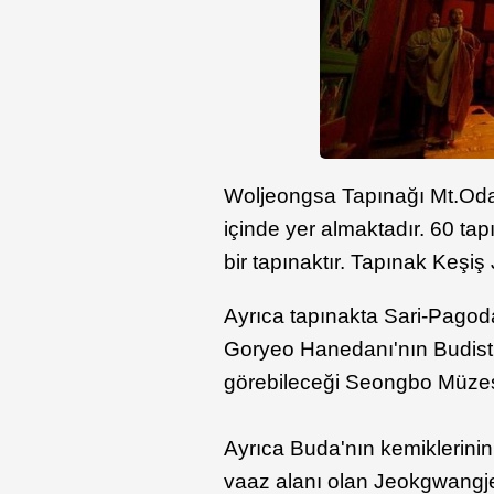
Woljeongsa Tapınağı Mt.Oda
içinde yer almaktadır. 60 ta
bir tapınaktır. Tapınak Keşiş
Ayrıca tapınakta Sari-Pagoda
Goryeo Hanedanı'nın Budist
görebileceği Seongbo Müzes
Ayrıca Buda'nın kemiklerin
vaaz alanı olan Jeokgwangje