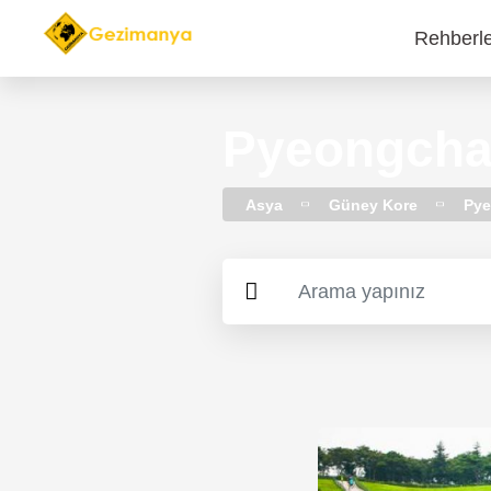
Rehberl
Main
navi
Pyeongchan
Asya
Güney Kore
Py