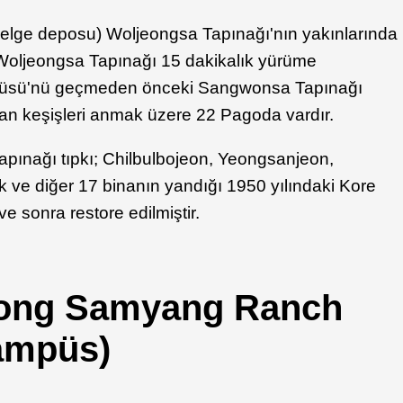
i belge deposu) Woljeongsa Tapınağı'nın yakınlarında
 Woljeongsa Tapınağı 15 dakikalık yürüme
rüsü'nü geçmeden önceki Sangwonsa Tapınağı
n keşişleri anmak üzere 22 Pagoda vardır.
ınağı tıpkı; Chilbulbojeon, Yeongsanjeon,
ve diğer 17 binanın yandığı 1950 yılındaki Kore
e sonra restore edilmiştir.
ong Samyang Ranch
Kampüs)