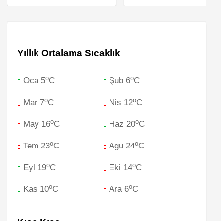
Yıllık Ortalama Sıcaklık
o
o
Oca 5
C
Şub 6
C
o
o
Mar 7
C
Nis 12
C
o
o
May 16
C
Haz 20
C
o
o
Tem 23
C
Agu 24
C
o
o
Eyl 19
C
Eki 14
C
o
o
Kas 10
C
Ara 6
C