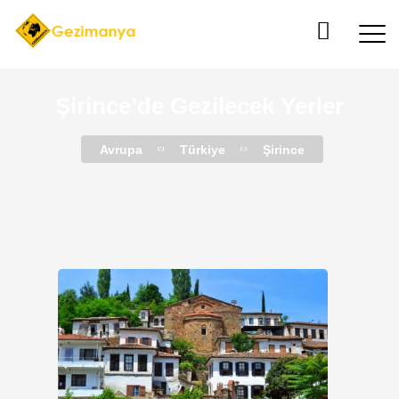
Şirince’de Gezilecek Yerler
Avrupa
Türkiye
Şirince