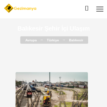
Balıkesir Şehir İçi Ulaşım
Avrupa
Türkiye
Balıkesir