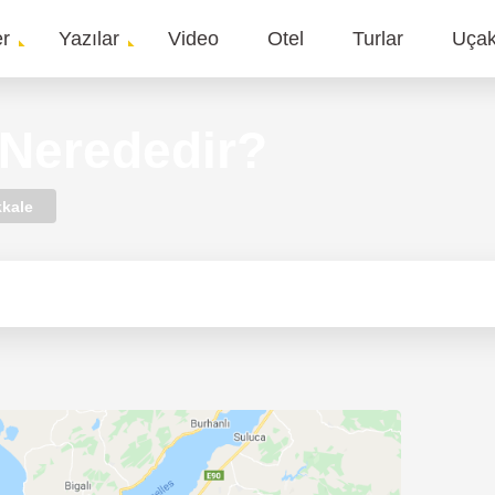
er
Yazılar
Video
Otel
Turlar
Uça
gation
Nerededir?
kale