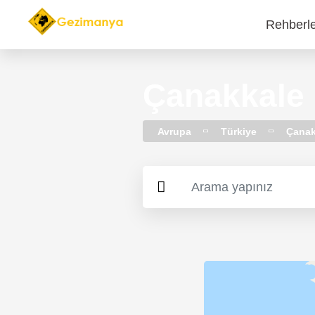
Rehberl
Main
navi
Çanakkale 
Avrupa
Türkiye
Çanak